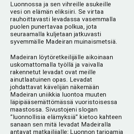
Luonnossa ja sen vihreille asukeille
vesi on elämän eliksiiri. Se virtaa
rauhoittavasti levadassa vasemmalla
puolen punertavaa polkua, jota
seuraamalla kuljetaan jatkuvasti
syvemmälle Madeiran muinaismetsiä.
Madeiran löytöretkeilijälle aikoinaan
uskomattomalla työllä ja vaivalla
rakennetut levadat ovat meille
ainutlaatuinen opas. Levadat
johdattavat kävelijän näkemään
Madeiran uniikkia luontoa muuten
läpipääsemättömässä vuoristoisessa
maastossa. Sivustojeni slogan
”luonnollisia elämyksiä” kietoo kahteen
sanaan sen mitä levadat Madeiralla
antavat matkailijalle: Luonnon tarjoamia