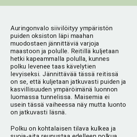
Auringonvalo siivilöityy ympäristön
puiden oksiston läpi maahan
muodostaen jännittäviä varjoja
maastoon ja polulle. Reitillä kuljetaan
hetki kapeammalla polulla, kunnes
polku levenee taas kävelytien
levyiseksi. Jännittävää tässä reitissä
on se, että kuljetaan jatkuvasti puiden ja
kasvillisuuden ympäröimänä luonnon
luomassa tunnelissa. Maisemia ei
usein tässä vaiheessa näy mutta luonto
on jatkuvasti läsnä.
Polku on kohtalaisen tilava kulkea ja
suoja-aita reunustaa edelleen polkua