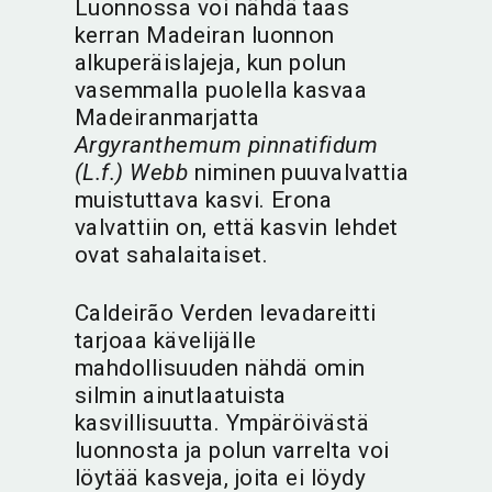
Luonnossa voi nähdä taas
kerran Madeiran luonnon
alkuperäislajeja, kun polun
vasemmalla puolella kasvaa
Madeiranmarjatta
Argyranthemum pinnatifidum
(L.f.) Webb
niminen puuvalvattia
muistuttava kasvi. Erona
valvattiin on, että kasvin lehdet
ovat sahalaitaiset.
Caldeirão Verden levadareitti
tarjoaa kävelijälle
mahdollisuuden nähdä omin
silmin ainutlaatuista
kasvillisuutta. Ympäröivästä
luonnosta ja polun varrelta voi
löytää kasveja, joita ei löydy