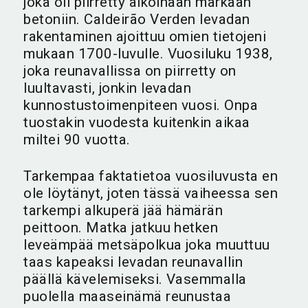
joka oli piirretty aikoinaan märkään
betoniin. Caldeirão Verden levadan
rakentaminen ajoittuu omien tietojeni
mukaan 1700-luvulle. Vuosiluku 1938,
joka reunavallissa on piirretty on
luultavasti, jonkin levadan
kunnostustoimenpiteen vuosi. Onpa
tuostakin vuodesta kuitenkin aikaa
miltei 90 vuotta.
Tarkempaa faktatietoa vuosiluvusta en
ole löytänyt, joten tässä vaiheessa sen
tarkempi alkuperä jää hämärän
peittoon. Matka jatkuu hetken
leveämpää metsäpolkua joka muuttuu
taas kapeaksi levadan reunavallin
päällä kävelemiseksi. Vasemmalla
puolella maaseinämä reunustaa