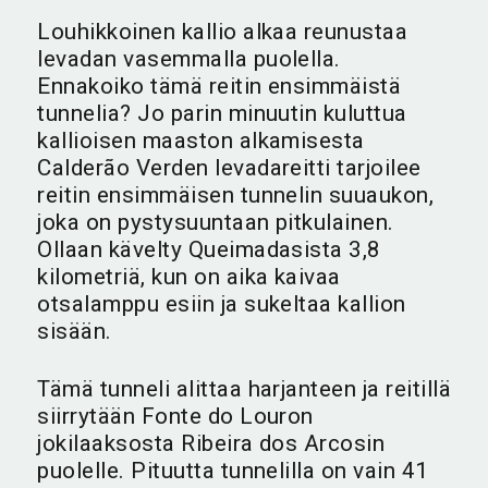
Louhikkoinen kallio alkaa reunustaa
levadan vasemmalla puolella.
Ennakoiko tämä reitin ensimmäistä
tunnelia? Jo parin minuutin kuluttua
kallioisen maaston alkamisesta
Calderão Verden levadareitti tarjoilee
reitin ensimmäisen tunnelin suuaukon,
joka on pystysuuntaan pitkulainen.
Ollaan kävelty Queimadasista 3,8
kilometriä, kun on aika kaivaa
otsalamppu esiin ja sukeltaa kallion
sisään.
Tämä tunneli alittaa harjanteen ja reitillä
siirrytään Fonte do Louron
jokilaaksosta Ribeira dos Arcosin
puolelle. Pituutta tunnelilla on vain 41