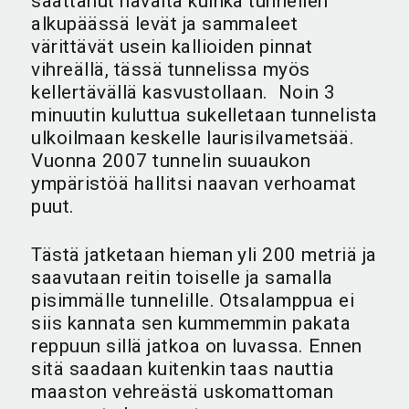
saattanut havaita kuinka tunnelien
alkupäässä levät ja sammaleet
värittävät usein kallioiden pinnat
vihreällä, tässä tunnelissa myös
kellertävällä kasvustollaan. Noin 3
minuutin kuluttua sukelletaan tunnelista
ulkoilmaan keskelle laurisilvametsää.
Vuonna 2007 tunnelin suuaukon
ympäristöä hallitsi naavan verhoamat
puut.
Tästä jatketaan hieman yli 200 metriä ja
saavutaan reitin toiselle ja samalla
pisimmälle tunnelille. Otsalamppua ei
siis kannata sen kummemmin pakata
reppuun sillä jatkoa on luvassa. Ennen
sitä saadaan kuitenkin taas nauttia
maaston vehreästä uskomattoman