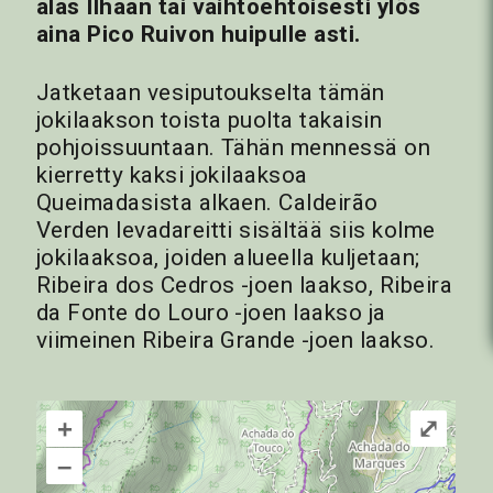
alas Ilhaan tai vaihtoehtoisesti ylös
aina Pico Ruivon huipulle asti.
Jatketaan vesiputoukselta tämän
jokilaakson toista puolta takaisin
pohjoissuuntaan. Tähän mennessä on
kierretty kaksi jokilaaksoa
Queimadasista alkaen. Caldeirão
Verden levadareitti sisältää siis kolme
jokilaaksoa, joiden alueella kuljetaan;
Ribeira dos Cedros -joen laakso, Ribeira
da Fonte do Louro -joen laakso ja
viimeinen Ribeira Grande -joen laakso.
+
⤢
–