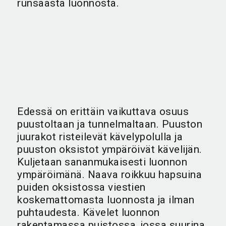
runsaasta luonnosta.
Edessä on erittäin vaikuttava osuus
puustoltaan ja tunnelmaltaan. Puuston
juurakot risteilevät kävelypolulla ja
puuston oksistot ympäröivät kävelijän.
Kuljetaan sananmukaisesti luonnon
ympäröimänä. Naava roikkuu hapsuina
puiden oksistossa viestien
koskemattomasta luonnosta ja ilman
puhtaudesta. Kävelet luonnon
rakentamassa puistossa, jossa suurina