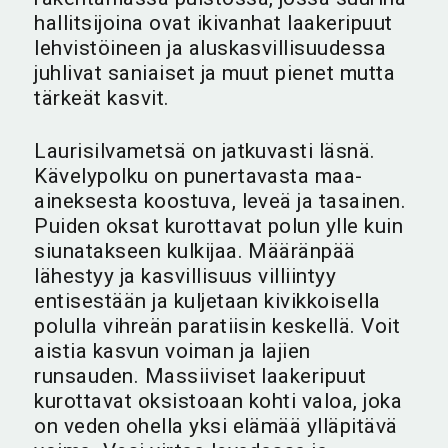
hallitsijoina ovat ikivanhat laakeripuut
lehvistöineen ja aluskasvillisuudessa
juhlivat saniaiset ja muut pienet mutta
tärkeät kasvit.
Laurisilvametsä on jatkuvasti läsnä.
Kävelypolku on punertavasta maa-
aineksesta koostuva, leveä ja tasainen.
Puiden oksat kurottavat polun ylle kuin
siunatakseen kulkijaa. Määränpää
lähestyy ja kasvillisuus villiintyy
entisestään ja kuljetaan kivikkoisella
polulla vihreän paratiisin keskellä. Voit
aistia kasvun voiman ja lajien
runsauden. Massiiviset laakeripuut
kurottavat oksistoaan kohti valoa, joka
on veden ohella yksi elämää ylläpitävä