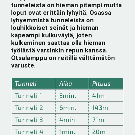
tunneleista on hieman pitempi mutta
loput ovat erittäin lyhyitä. Osassa
lyhyemmistä tunneleista on
louhikkoiset seinät ja hieman
kapeampi kulkuväylä, joten
kulkeminen saattaa olla hieman
työlästä varsinkin repun kanssa.
Otsalamppu on reitillä välttämätön
varuste.
Tunneli
Aika
Pituus
Tunneli 1
3min.
41m
Tunneli 2
6min.
143m
Tunneli 3
4min.
71m
Tunneli 4
1min.
20m