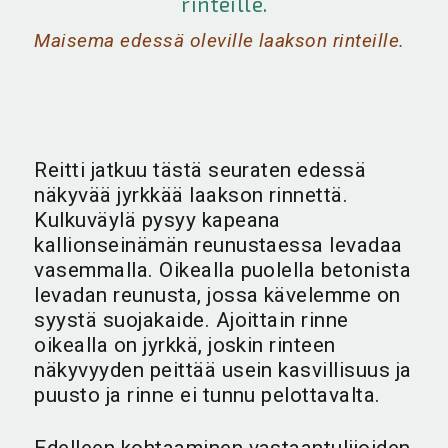
Maisema edessä oleville laakson rinteille.
Reitti jatkuu tästä seuraten edessä
näkyvää jyrkkää laakson rinnettä.
Kulkuväylä pysyy kapeana
kallionseinämän reunustaessa levadaa
vasemmalla. Oikealla puolella betonista
levadan reunusta, jossa kävelemme on
syystä suojakaide. Ajoittain rinne
oikealla on jyrkkä, joskin rinteen
näkyvyyden peittää usein kasvillisuus ja
puusto ja rinne ei tunnu pelottavalta.
Edelleen kohtaaminen vastaantulijoiden