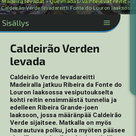
Madeira levadat
Queimadas
Vaihtelevat reitit
»
/
» 3
Caldeirão Verde levadareitti Fonte do Louron laaksoss
Sisällys
Caldeirão Verden
levada
Caldeirão Verde levadareitti
Madeiralla jatkuu Ribeira da Fonte do
Louron laaksossa vesiputoukselta
kohti reitin ensimmäistä tunnelia ja
edelleen Ribeira Grande-joen
laaksoon, jossa määränpää Caldeirão
Verde sijaitsee. Matkalla on myös
haarautuva polku, jota myöten pääsee