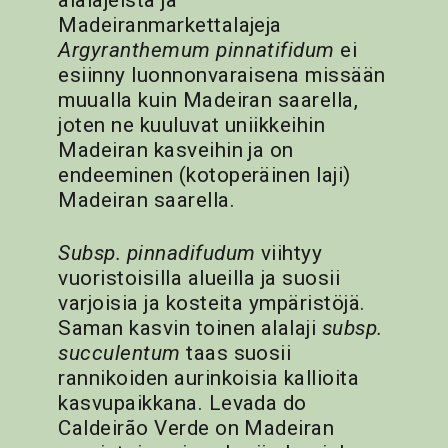
alalajeista ja
Madeiranmarkettalajeja
Argyranthemum pinnatifidum
ei
esiinny luonnonvaraisena missään
muualla kuin Madeiran saarella,
joten ne kuuluvat uniikkeihin
Madeiran kasveihin ja on
endeeminen (kotoperäinen laji)
Madeiran saarella.
Subsp. pinnadifudum
viihtyy
vuoristoisilla alueilla ja suosii
varjoisia ja kosteita ympäristöjä.
Saman kasvin toinen alalaji
subsp.
succulentum
taas suosii
rannikoiden aurinkoisia kallioita
kasvupaikkana. Levada do
Caldeirão Verde on Madeiran