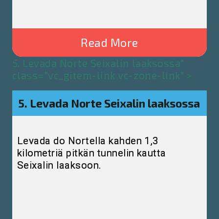
Read More
5. Levada Norte Seixalin laaksossa"
class="vc_gitem-link vc-zone-link" >
5. Levada Norte Seixalin laaksossa
Levada do Nortella kahden 1,3
kilometriä pitkän tunnelin kautta
Seixalin laaksoon.