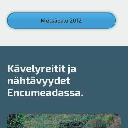
Metsäpalo 2012
Kävelyreitit ja
nähtävyydet
Encumeadassa.
1. Levada do Norte Encumeadassa"
class="vc_gitem-link vc-zone-link" >