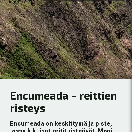
Encumeada – reittien
risteys
Encumeada on keskittymä ja piste,
jossa lukuisat reitit risteävät. Moni