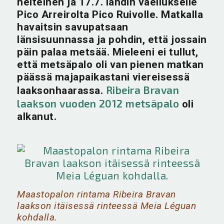
helteinen ja 17.7. lähdin vaellukselle
Pico Arreirolta Pico Ruivolle. Matkalla
havaitsin savupatsaan
länsisuunnassa ja pohdin, että jossain
päin palaa metsää. Mieleeni ei tullut,
että metsäpalo oli van pienen matkan
päässä majapaikastani viereisessä
Ribeira Bravan
laaksonhaarassa.
laakson vuoden 2012 metsäpalo
oli
alkanut.
Maastopalon rintama Ribeira Bravan
laakson itäisessä rinteessä Meia Léguan
kohdalla.