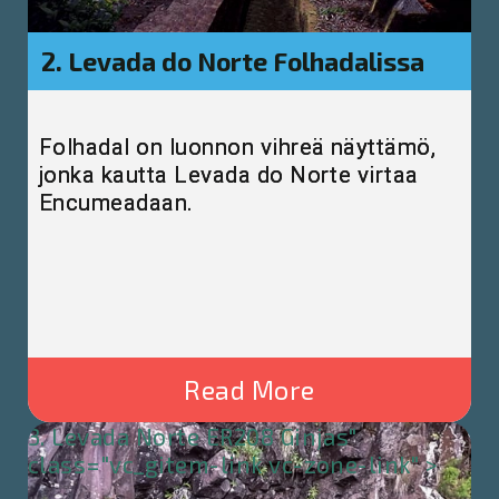
2. Levada do Norte Folhadalissa
Folhadal on luonnon vihreä näyttämö,
jonka kautta Levada do Norte virtaa
Encumeadaan.
Read More
3. Levada Norte ER208 Ginjas"
class="vc_gitem-link vc-zone-link" >