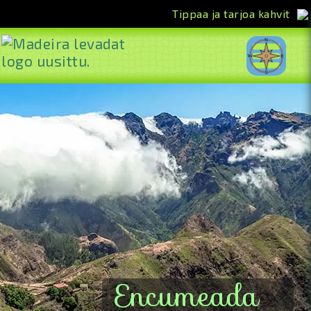
Tippaa ja tarjoa kahvit
<<
Encumeada