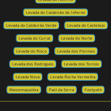
Levada do Caldeirão do Inferno
Levada do Caldeirão Verde
Levada do Castelejo
Levada do Curral
Levada do Norte
Levada do Risco
Levada dos Piornais
Levada dos Rodrigues
Levada dos Tornos
Levada Nova
Levada Rocha Vermelha
Maisemapaikka
Paúl da Serra
Footpath