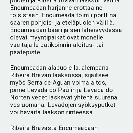
puolen ja Ribeira Bravan laakson välillä.
Encumeadan harjanne erottaa ne
toisistaan. Encumeada toimii porttina
saaren pohjois- ja eteläpuolen välillä.
Encumeadan baari ja sen läheisyydessä
olevat myyntipaikat ovat monelle
vaeltajalle patikoinnin aloitus- tai
päätepiste.
Encumeadan alapuolella, alempana
Ribeira Bravan laaksossa, sijaitsee
myös Serra de Aguan voimalaitos,
jonne Levada do Paúlin ja Levada do
Norten vedet laskevat yhtenä suurena
vesiuomana. Levadojen syöksyputket
voi havaita laakson rinteessä.
Ribeira Bravasta Encumeadaan