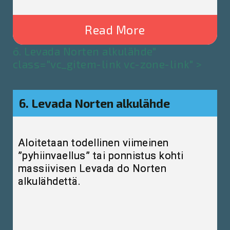
Read More
6. Levada Norten alkulähde"
class="vc_gitem-link vc-zone-link" >
6. Levada Norten alkulähde
Aloitetaan todellinen viimeinen
”pyhiinvaellus” tai ponnistus kohti
massiivisen Levada do Norten
alkulähdettä.