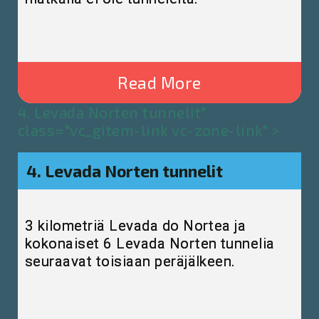
Read More
4. Levada Norten tunnelit"
class="vc_gitem-link vc-zone-link" >
4. Levada Norten tunnelit
3 kilometriä Levada do Nortea ja
kokonaiset 6 Levada Norten tunnelia
seuraavat toisiaan peräjälkeen.