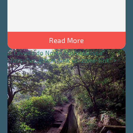
Read More
2. Levada do Norte Folhadalissa"
class="vc_gitem-link vc-zone-link" >