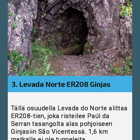
3. Levada Norte ER208 Ginjas
Tällä osuudella Levada do Norte alittaa
ER208-tien, joka risteilee Paúl da
Serran tasangolta alas pohjoiseen
Ginjasiin São Vicentessä. 1,6 km
matkalla ei ole tunneleita.