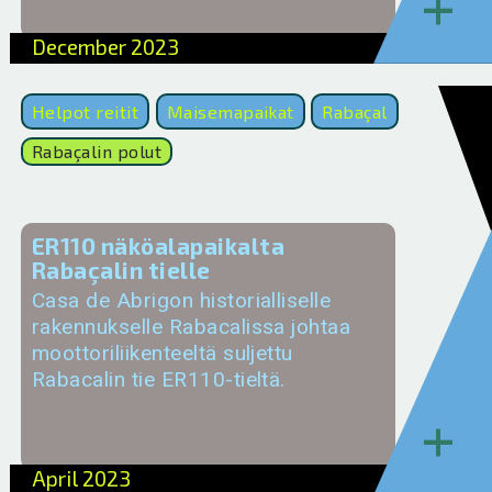
+
December 2023
Helpot reitit
Maisemapaikat
Rabaçal
Rabaçalin polut
ER110 näköalapaikalta
Rabaçalin tielle
Casa de Abrigon historialliselle
rakennukselle Rabacalissa johtaa
moottoriliikenteeltä suljettu
Rabacalin tie ER110-tieltä.
+
April 2023