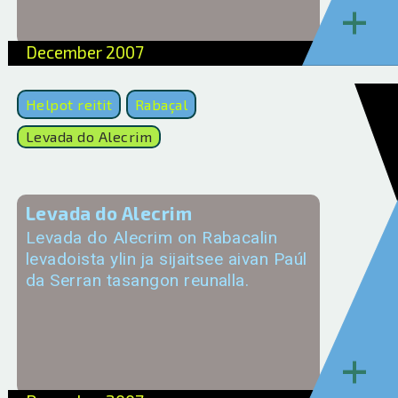
+
December 2007
Helpot reitit
Rabaçal
Levada do Alecrim
Levada do Alecrim
Levada do Alecrim on Rabacalin
levadoista ylin ja sijaitsee aivan Paúl
da Serran tasangon reunalla.
+