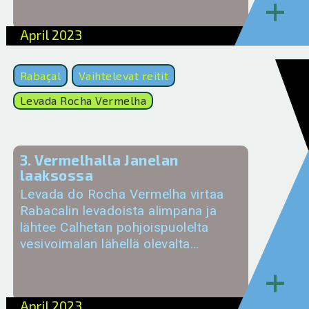
+
April 2023
Rabaçal
Vaihtelevat reitit
Levada Rocha Vermelha
3. Vermelhalla Janelan
laaksossa
Levada do Rocha Vermelha virtaa
Rabacalin levadoista alimpana ja
lähtee Calhetan pohjoispuolelta
vesivoimalan lähellä olevalta…
+
April 2023