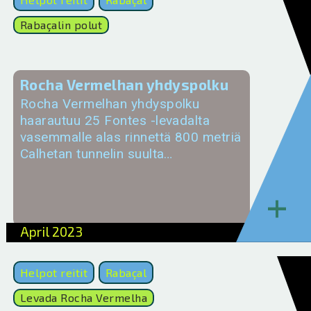
Rabaçalin polut
Rocha Vermelhan yhdyspolku
Rocha Vermelhan yhdyspolku
haarautuu 25 Fontes -levadalta
vasemmalle alas rinnettä 800 metriä
Calhetan tunnelin suulta…
+
April 2023
Helpot reitit
Rabaçal
Levada Rocha Vermelha