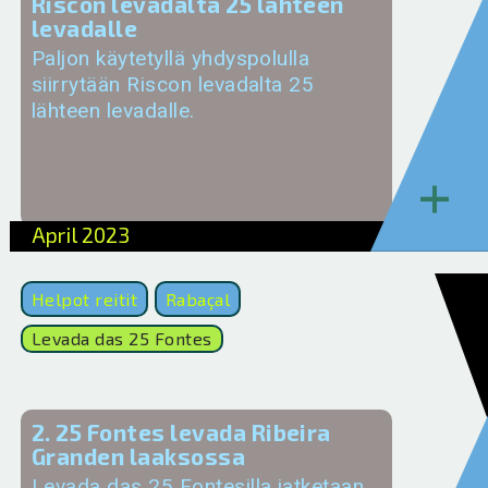
Riscon levadalta 25 lähteen
levadalle
Paljon käytetyllä yhdyspolulla
siirrytään Riscon levadalta 25
lähteen levadalle.
+
April 2023
Helpot reitit
Rabaçal
Levada das 25 Fontes
2. 25 Fontes levada Ribeira
Granden laaksossa
Levada das 25 Fontesilla jatketaan