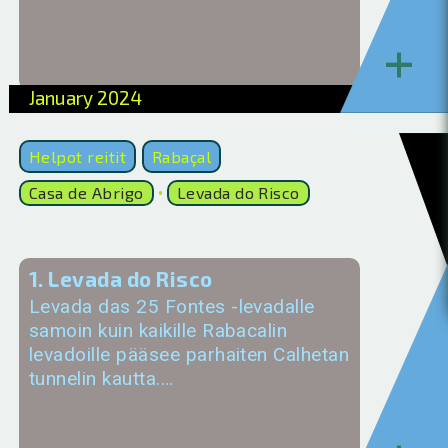
+
January 2024
Helpot reitit
Rabaçal
Casa de Abrigo
Levada do Risco
•
1. Levada do Risco
Levada das 25 Fontes -levadalle
samoin kuin kaikille Rabacalin
levadoille pääsee parhaiten Calhetan
tunnelin kautta.…