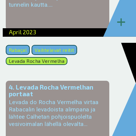
tunnelin kautta.…
+
April 2023
Rabaçal
Vaihtelevat reitit
Levada Rocha Vermelha
4. Levada Rocha Vermelhan
portaat
Levada do Rocha Vermelha virtaa
Rabacalin levadoista alimpana ja
lähtee Calhetan pohjoispuolelta
vesivoimalan lähellä olevalta…