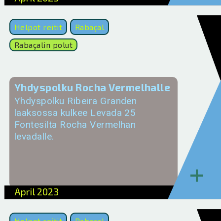
Helpot reitit
Rabaçal
Rabaçalin polut
Yhdyspolku Rocha Vermelhalle
Yhdyspolku Ribeira Granden
laaksossa kulkee Levada 25
Fontesilta Rocha Vermelhan
levadalle.
+
April 2023
Helpot reitit
Rabaçal