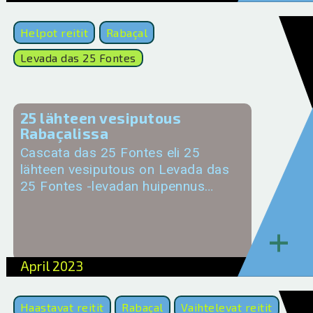
Helpot reitit
Rabaçal
Levada das 25 Fontes
25 lähteen vesiputous
Rabaçalissa
Cascata das 25 Fontes eli 25
lähteen vesiputous on Levada das
25 Fontes -levadan huipennus…
+
April 2023
Haastavat reitit
Rabaçal
Vaihtelevat reitit