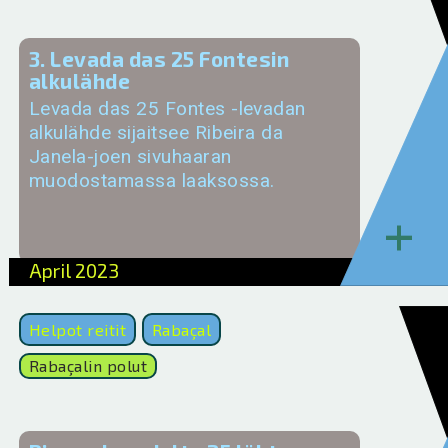
3. Levada das 25 Fontesin
alkulähde
Levada das 25 Fontes -levadan
alkulähde sijaitsee Ribeira da
Janela-joen sivuhaaran
muodostamassa laaksossa.
+
April 2023
Helpot reitit
Rabaçal
Rabaçalin polut