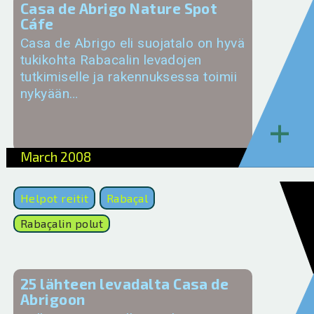
Casa de Abrigo Nature Spot
Cáfe
Casa de Abrigo eli suojatalo on hyvä
tukikohta Rabacalin levadojen
tutkimiselle ja rakennuksessa toimii
nykyään…
+
March 2008
Helpot reitit
Rabaçal
Rabaçalin polut
25 lähteen levadalta Casa de
Abrigoon