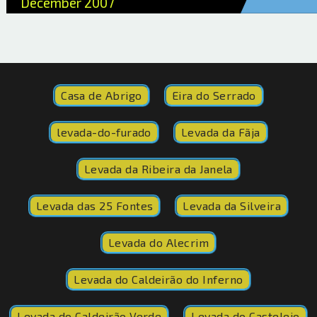
December 2007
Casa de Abrigo
Eira do Serrado
levada-do-furado
Levada da Fãja
Levada da Ribeira da Janela
Levada das 25 Fontes
Levada da Silveira
Levada do Alecrim
Levada do Caldeirão do Inferno
Levada do Caldeirão Verde
Levada do Castelejo