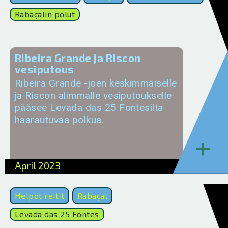
Rabaçalin polut
Ribeira Grande ja Riscon
vesiputous
Ribeira Grande -joen keskimmäiselle
ja Riscon alimmalle vesiputoukselle
pääsee Levada das 25 Fontesilta
haarautuvaa polkua.
+
April 2023
Helpot reitit
Rabaçal
Levada das 25 Fontes