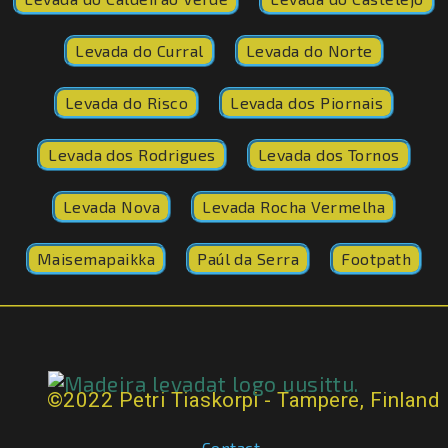
Levada do Curral
Levada do Norte
Levada do Risco
Levada dos Piornais
Levada dos Rodrigues
Levada dos Tornos
Levada Nova
Levada Rocha Vermelha
Maisemapaikka
Paúl da Serra
Footpath
©2022 Petri Tiaskorpi - Tampere, Finland
Contact