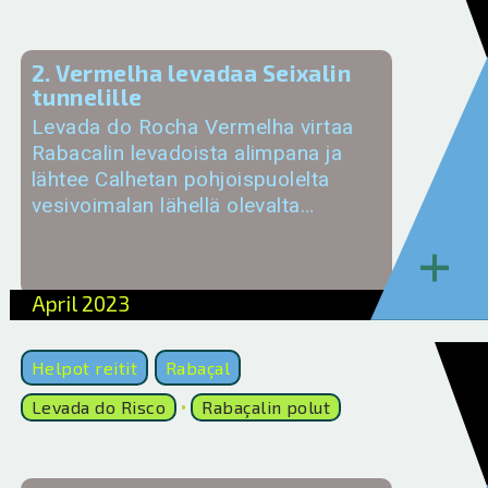
2. Vermelha levadaa Seixalin
tunnelille
Levada do Rocha Vermelha virtaa
Rabacalin levadoista alimpana ja
lähtee Calhetan pohjoispuolelta
vesivoimalan lähellä olevalta…
+
April 2023
Helpot reitit
Rabaçal
Levada do Risco
Rabaçalin polut
•