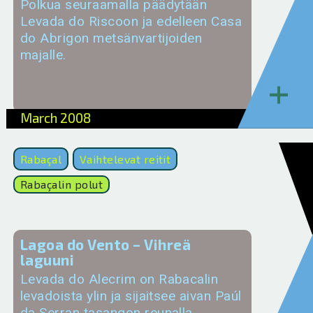
Polkua seuraamalla päädytään
Levada do Riscoon ja edelleen Casa
do Abrigon metsänvartijoiden
majalle.
+
March 2008
Rabaçal
Vaihtelevat reitit
Rabaçalin polut
Lagoa do Vento – Vihreä
laguuni
Levada do Alecrim on Rabacalin
levadoista ylin ja sijaitsee aivan Paúl
da Serran tasangon reunalla.