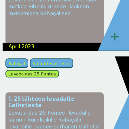
matkaa Ribeira Grande -laakson
maisemissa Rabaçalissa.
+
April 2023
Rabaçal
Vaihtelevat reitit
Levada das 25 Fontes
1. 25 lähteen levadalle
Calhetasta
Levada das 25 Fontes -levadalle
samoin kuin kaikille Rabaçalin
levadoille pääsee parhaiten Calhetan