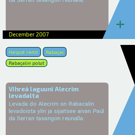
+
December 2007
Helpot reitit
Rabaçal
Rabaçalin polut
Vihreä laguuni Alecrim
levadalta
Levada do Alecrim on Rabacalin
levadoista ylin ja sijaitsee aivan Paúl
da Serran tasangon reunalla.