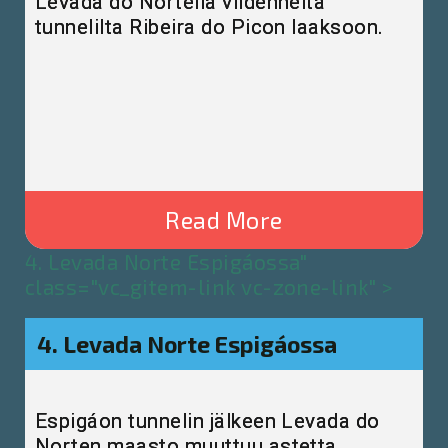
Levada do Nortella viidenneltä
tunnelilta Ribeira do Picon laaksoon.
Read More
4. Levada Norte Espigáossa"
class="vc_gitem-link vc-zone-link" >
4. Levada Norte Espigáossa
Espigáon tunnelin jälkeen Levada do
Norten maasto muuttuu astetta