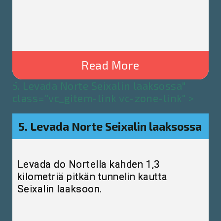
Read More
5. Levada Norte Seixalin laaksossa"
class="vc_gitem-link vc-zone-link" >
5. Levada Norte Seixalin laaksossa
Levada do Nortella kahden 1,3
kilometriä pitkän tunnelin kautta
Seixalin laaksoon.