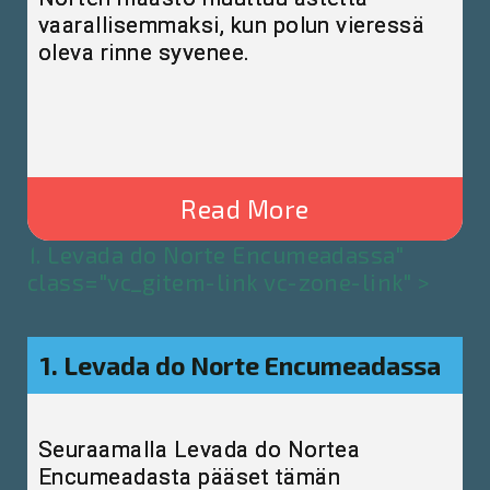
vaarallisemmaksi, kun polun vieressä
oleva rinne syvenee.
Read More
1. Levada do Norte Encumeadassa"
class="vc_gitem-link vc-zone-link" >
1. Levada do Norte Encumeadassa
Seuraamalla Levada do Nortea
Encumeadasta pääset tämän