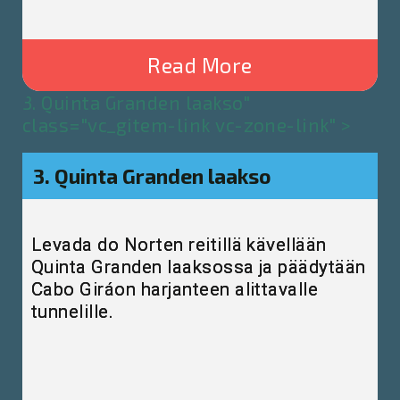
Read More
3. Quinta Granden laakso"
class="vc_gitem-link vc-zone-link" >
3. Quinta Granden laakso
Levada do Norten reitillä kävellään
Quinta Granden laaksossa ja päädytään
Cabo Giráon harjanteen alittavalle
tunnelille.