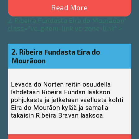
Read More
2. Ribeira Fundasta Eira do Mourãoon"
class="vc_gitem-link vc-zone-link" >
2. Ribeira Fundasta Eira do
Mourãoon
Levada do Norten reitin osuudella
lähdetään Ribeira Fundan laakson
pohjukasta ja jatketaan vaellusta kohti
Eira do Mourãon kylää ja samalla
takaisin Ribeira Bravan laaksoa.