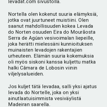
levadat.com sivustolla.
Nortella olen kokenut suuria elämyksiä,
jotka ovat juurtuneet muistiini. Olen
saanut mahdollisuuden kokea Levada
do Norten osuuden Eira do Mourãosta
Serra de Agúan vesivoimalan liepeille,
joka herätti mielessäni kunnioituksen
muinaisten levadojen rakentajien
urheuteen. Elämän suuria kokemuksia
oli myös siskoni kanssa kuljettu matka
halki Câmara de Lobosin viinin
viljelysalueiden.
Jos kuljet tätä levadaa, salli yksi ajatus
levada do Nortelle, joka on yksi
ainutlaatuisimmista vesiväylistä
Madeiran saarella.