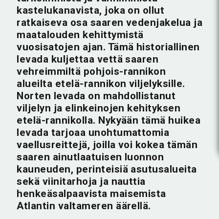
kastelukanavista, joka on ollut
ratkaiseva osa saaren vedenjakelua ja
maatalouden kehittymistä
vuosisatojen ajan. Tämä historiallinen
levada kuljettaa vettä saaren
vehreimmiltä pohjois-rannikon
alueilta etelä-rannikon viljelyksille.
Norten levada on mahdollistanut
viljelyn ja elinkeinojen kehityksen
etelä-rannikolla. Nykyään tämä huikea
levada tarjoaa unohtumattomia
vaellusreittejä, joilla voi kokea tämän
saaren ainutlaatuisen luonnon
kauneuden, perinteisiä asutusalueita
sekä viinitarhoja ja nauttia
henkeäsalpaavista maisemista
Atlantin valtameren äärellä.