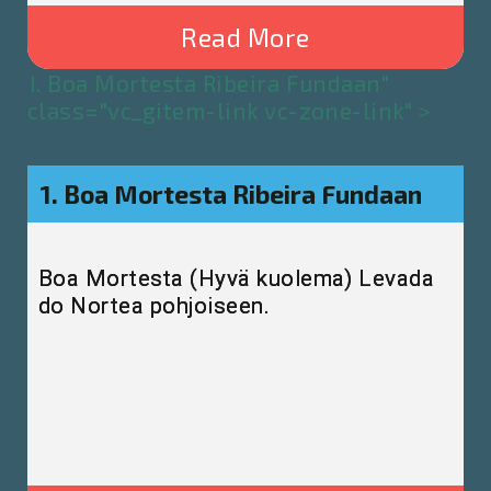
Read More
1. Boa Mortesta Ribeira Fundaan"
class="vc_gitem-link vc-zone-link" >
1. Boa Mortesta Ribeira Fundaan
Boa Mortesta (Hyvä kuolema) Levada
do Nortea pohjoiseen.