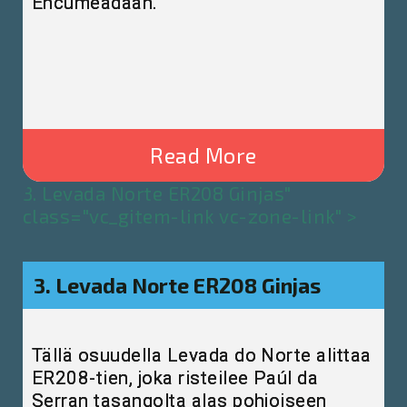
Encumeadaan.
Read More
3. Levada Norte ER208 Ginjas"
class="vc_gitem-link vc-zone-link" >
3. Levada Norte ER208 Ginjas
Tällä osuudella Levada do Norte alittaa
ER208-tien, joka risteilee Paúl da
Serran tasangolta alas pohjoiseen