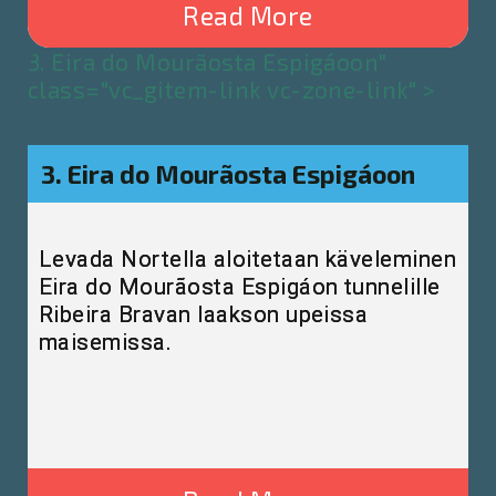
Read More
3. Eira do Mourãosta Espigáoon"
class="vc_gitem-link vc-zone-link" >
3. Eira do Mourãosta Espigáoon
Levada Nortella aloitetaan käveleminen
Eira do Mourãosta Espigáon tunnelille
Ribeira Bravan laakson upeissa
maisemissa.