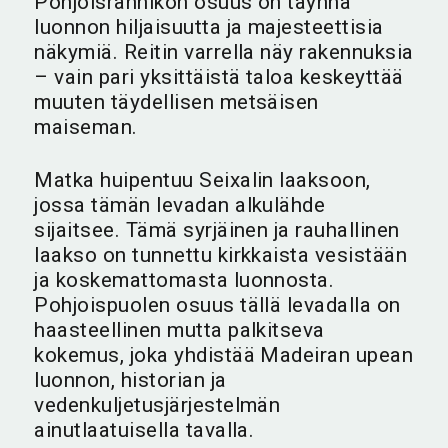
Pohjoisrannikon osuus on täynnä
luonnon hiljaisuutta ja majesteettisia
näkymiä. Reitin varrella näy rakennuksia
– vain pari yksittäistä taloa keskeyttää
muuten täydellisen metsäisen
maiseman.
Matka huipentuu Seixalin laaksoon,
jossa tämän levadan alkulähde
sijaitsee. Tämä syrjäinen ja rauhallinen
laakso on tunnettu kirkkaista vesistään
ja koskemattomasta luonnosta.
Pohjoispuolen osuus tällä levadalla on
haasteellinen mutta palkitseva
kokemus, joka yhdistää Madeiran upean
luonnon, historian ja
vedenkuljetusjärjestelmän
ainutlaatuisella tavalla.