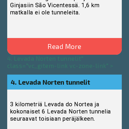
Ginjasiin São Vicentessä. 1,6 km
matkalla ei ole tunneleita.
Read More
4. Levada Norten tunnelit"
class="vc_gitem-link vc-zone-link" >
4. Levada Norten tunnelit
3 kilometriä Levada do Nortea ja
kokonaiset 6 Levada Norten tunnelia
seuraavat toisiaan peräjälkeen.