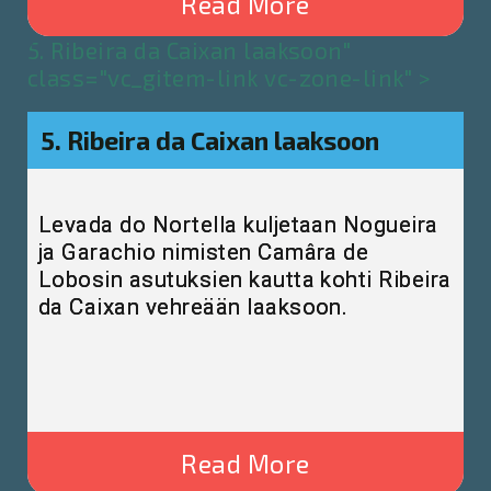
Read More
5. Ribeira da Caixan laaksoon"
class="vc_gitem-link vc-zone-link" >
5. Ribeira da Caixan laaksoon
Levada do Nortella kuljetaan Nogueira
ja Garachio nimisten Camâra de
Lobosin asutuksien kautta kohti Ribeira
da Caixan vehreään laaksoon.
Read More