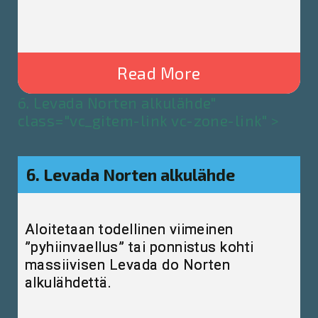
Read More
6. Levada Norten alkulähde"
class="vc_gitem-link vc-zone-link" >
6. Levada Norten alkulähde
Aloitetaan todellinen viimeinen
”pyhiinvaellus” tai ponnistus kohti
massiivisen Levada do Norten
alkulähdettä.