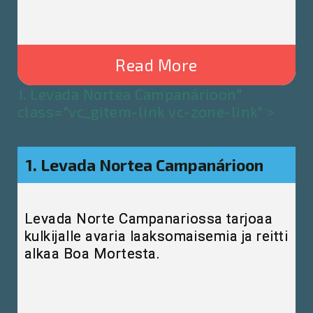
Read More
1. Levada Nortea Campanárioon"
class="vc_gitem-link vc-zone-link" >
1. Levada Nortea Campanárioon
Levada Norte Campanariossa tarjoaa
kulkijalle avaria laaksomaisemia ja reitti
alkaa Boa Mortesta.