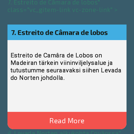
7. Estreito de Câmara de lobos"
class="vc_gitem-link vc-zone-link" >
7. Estreito de Câmara de lobos
Estreito de Camâra de Lobos on
Madeiran tärkein viininviljelysalue ja
tutustumme seuraavaksi siihen Levada
do Norten johdolla.
Read More
8. Levada Norten alkukohta Covãossa"