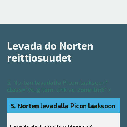
Levada do Norten
reittiosuudet
5. Norten levadalla Picon laaksoon"
class="vc_gitem-link vc-zone-link" >
5. Norten levadalla Picon laaksoon