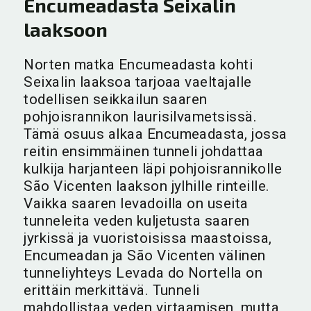
Encumeadasta Seixalin
laaksoon
Norten matka Encumeadasta kohti
Seixalin laaksoa tarjoaa vaeltajalle
todellisen seikkailun saaren
pohjoisrannikon laurisilvametsissä.
Tämä osuus alkaa Encumeadasta, jossa
reitin ensimmäinen tunneli johdattaa
kulkija harjanteen läpi pohjoisrannikolle
São Vicenten laakson jylhille rinteille.
Vaikka saaren levadoilla on useita
tunneleita veden kuljetusta saaren
jyrkissä ja vuoristoisissa maastoissa,
Encumeadan ja São Vicenten välinen
tunneliyhteys Levada do Nortella on
erittäin merkittävä. Tunneli
mahdollistaa veden virtaamisen, mutta