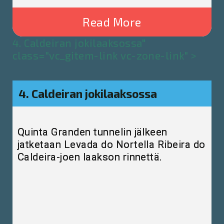
Read More
4. Caldeiran jokilaaksossa"
class="vc_gitem-link vc-zone-link" >
4. Caldeiran jokilaaksossa
Quinta Granden tunnelin jälkeen
jatketaan Levada do Nortella Ribeira do
Caldeira-joen laakson rinnettä.