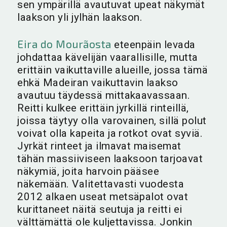
sen ympärillä avautuvat upeat näkymät
laakson yli jylhän laakson.
Eira do Mourãosta
eteenpäin levada
johdattaa kävelijän vaarallisille, mutta
erittäin vaikuttaville alueille, jossa tämä
ehkä Madeiran vaikuttavin laakso
avautuu täydessä mittakaavassaan.
Reitti kulkee erittäin jyrkillä rinteillä,
joissa täytyy olla varovainen, sillä polut
voivat olla kapeita ja rotkot ovat syviä.
Jyrkät rinteet ja ilmavat maisemat
tähän massiiviseen laaksoon tarjoavat
näkymiä, joita harvoin pääsee
näkemään. Valitettavasti vuodesta
2012 alkaen useat metsäpalot ovat
kurittaneet näitä seutuja ja reitti ei
välttämättä ole kuljettavissa. Jonkin