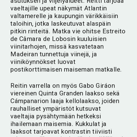
asutuksen ja viljelyalueet. Reitti tarjoaa
vaeltajille upeat näkymät Atlantin
valtamerelle ja kaupungin värikkäisiin
taloihin, jotka laskeutuvat alaspäin
pitkin rinteitä. Matka vie ohitse Estreito
de Câmara de Lobosin kuuluisien
viinitarhojen, missä kasvatetaan
Madeiran tunnettuja viinejä, ja
viiniköynnökset luovat
postikorttimaisen maiseman matkalle.
Reitin varrella on myös Gabo Giráon
viereinen Quinta Granden laakso sekä
Cámpanarion laaja kellolaakso, joiden
rauhalliset ympäristöt kutsuvat
vaeltajia pysähtymään hetkeksi
ihailemaan maisemia. Kukkulat ja
laaksot tarjoavat kontrastin tiiviisti