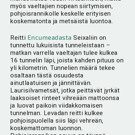
myös vaeltajien nopean siirtymisen,
pohjoisrannikolle keskelle erityisen
koskematonta ja metsäistä luontoa.
Encumeadasta
Reitti
Seixaliin on
tunnettu lukuisista tunneleistaan –
matkan varrella vaeltajan tulee kulkea
16 tunnelin läpi, joista kahden pituus on
yli kilometrin. Tunnelien määrä tekee
osaltaan tästä osuudesta
ainutlaatuisen ja jännittävän.
Laurisilvametsät, jotka peittävät jyrkät
laaksoiset rinteet vihreään mattoonsa
ja luovat paikoin viidakkomaisen
tunnelman. Levadan reitti kulkee
pohjoispuolella siis läpi vehreän,
koskemattoman luonnon.