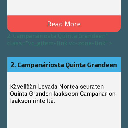
Read More
2. Campanáriosta Quinta Grandeen"
class="vc_gitem-link vc-zone-link" >
2. Campanáriosta Quinta Grandeen
Kävellään Levada Nortea seuraten
Quinta Granden laaksoon Campanarion
laakson rinteiltä.