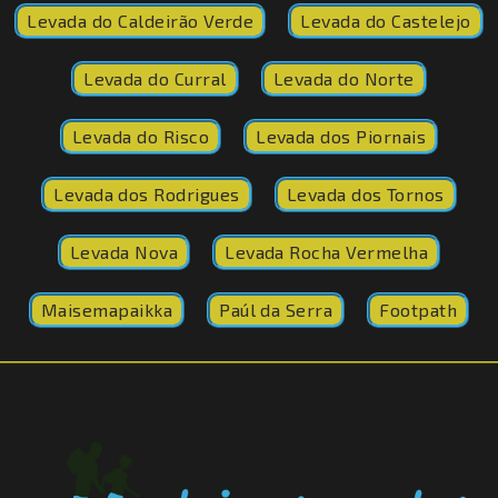
Levada do Caldeirão Verde
Levada do Castelejo
Levada do Curral
Levada do Norte
Levada do Risco
Levada dos Piornais
Levada dos Rodrigues
Levada dos Tornos
Levada Nova
Levada Rocha Vermelha
Maisemapaikka
Paúl da Serra
Footpath