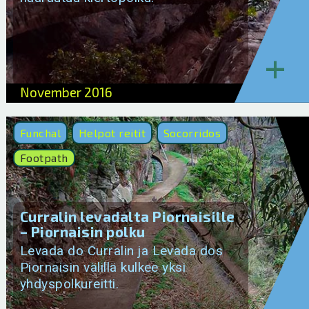
+
November 2016
Funchal
Helpot reitit
Socorridos
Footpath
Curralin levadalta Piornaisille
– Piornaisin polku
Levada do Curralin ja Levada dos
Piornaisin välillä kulkee yksi
yhdyspolkureitti.