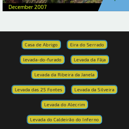
December 2007
Casa de Abrigo
Eira do Serrado
levada-do-furado
Levada da Fãja
Levada da Ribeira da Janela
Levada das 25 Fontes
Levada da Silveira
Levada do Alecrim
Levada do Caldeirão do Inferno