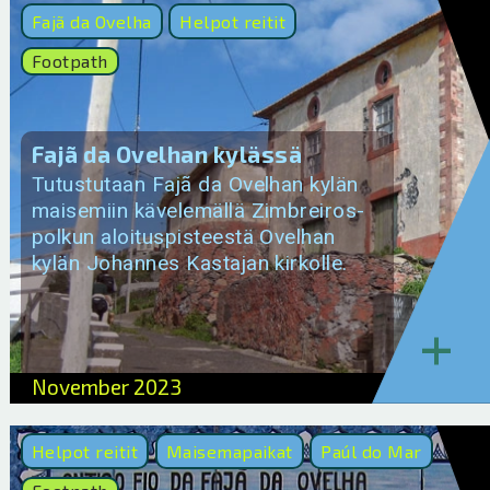
Fajã da Ovelha
Helpot reitit
Footpath
Fajã da Ovelhan kylässä
Tutustutaan Fajã da Ovelhan kylän
maisemiin kävelemällä Zimbreiros-
polkun aloituspisteestä Ovelhan
kylän Johannes Kastajan kirkolle.
+
November 2023
Helpot reitit
Maisemapaikat
Paúl do Mar