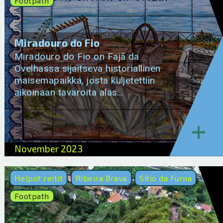
Footpath
Miradouro do Fio
Miradouro do Fio on Fajã da
Ovelhassa sijaitseva historiallinen
maisemapaikka, josta kuljetettiin
aikoinaan tavaroita alas…
+
November 2023
Helpot reitit
Ribeira Brava
Sítio da Furna
Footpath