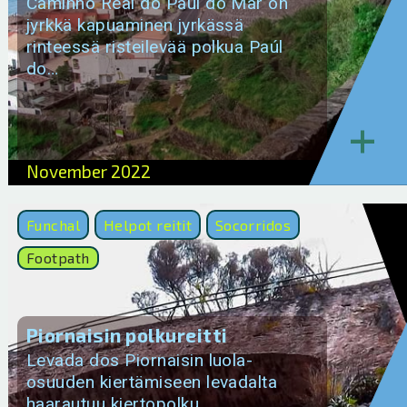
Caminho Real do Paúl do Mar on
jyrkkä kapuaminen jyrkässä
rinteessä risteilevää polkua Paúl
do…
+
November 2022
Funchal
Helpot reitit
Socorridos
Footpath
Piornaisin polkureitti
Levada dos Piornaisin luola-
osuuden kiertämiseen levadalta
haarautuu kiertopolku.