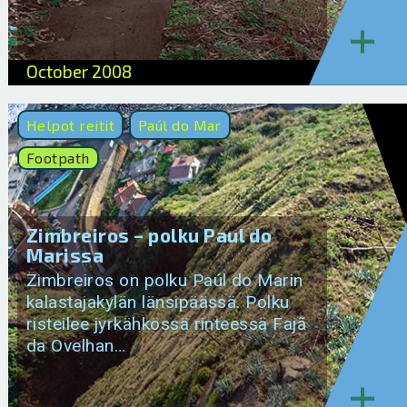
+
October 2008
Helpot reitit
Paúl do Mar
Footpath
Zimbreiros – polku Paul do
Marissa
Zimbreiros on polku Paúl do Marin
kalastajakylän länsipäässä. Polku
risteilee jyrkähkössä rinteessä Fajã
da Ovelhan…
+