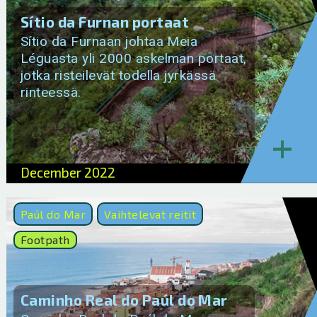
Sítio da Furnan portaat
Sítio da Furnaan johtaa Meia
Léguasta yli 2000 askelman portaat,
jotka risteilevät todella jyrkässä
rinteessä.
+
December 2022
Paúl do Mar
Vaihtelevat reitit
Footpath
Caminho Real do Paúl do Mar