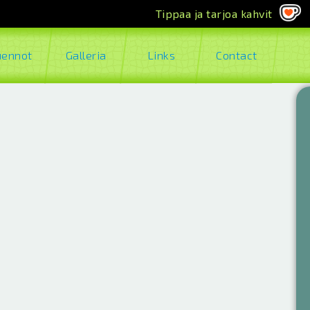
Tippaa ja tarjoa kahvit
uennot
Galleria
Links
Contact