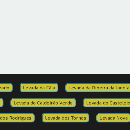
rado
Levada da Fãja
Levada da Ribeira da Janela
o
Levada do Caldeirão Verde
Levada do Castelej
dos Rodrigues
Levada dos Tornos
Levada Nova