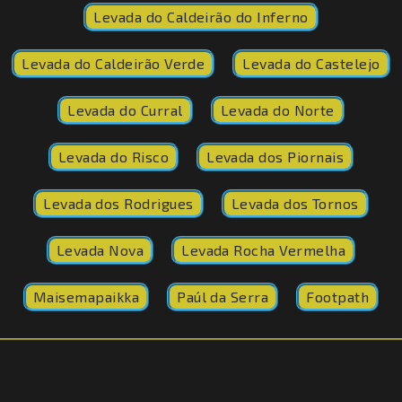
Levada do Caldeirão do Inferno
Levada do Caldeirão Verde
Levada do Castelejo
Levada do Curral
Levada do Norte
Levada do Risco
Levada dos Piornais
Levada dos Rodrigues
Levada dos Tornos
Levada Nova
Levada Rocha Vermelha
Maisemapaikka
Paúl da Serra
Footpath