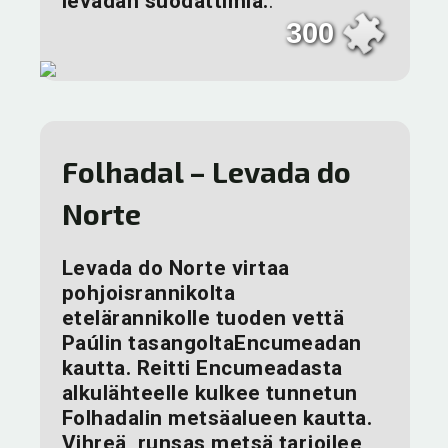
levadan suodattimia.
.
300
Folhadal – Levada do
Norte
Levada do Norte virtaa
pohjoisrannikolta
etelärannikolle tuoden vettä
Paúlin tasangoltaEncumeadan
kautta. Reitti Encumeadasta
alkulähteelle kulkee tunnetun
Folhadalin metsäalueen kautta.
Vihreä, runsas metsä tarjoilee