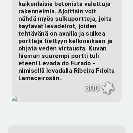
kaikenlaisia betonista valettuja
rakennelmia. Ajoittain voit
nähdä myös sulkuportteja, joita
käytävät levadeirot, joiden
tehtävänä on availla ja sulkea
portteja tiettyyn kellonaikaan ja
ohjata veden virtausta. Kuvan
hieman suurempi portti tuli
eteeni Levada do Furado -
nimisellä levadalla Ribeira Friolta
Lamaceirosiin.
.
300