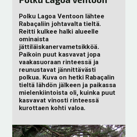
Polku Lagoa Ventoon lähtee
Rabaçaliin johtavalta tieltä.
Reitti kulkee halki alueelle
ominaista
jättiläiskanervametsikköä.
Paikoin puut kasvavat jopa
vaakasuoraan rinteessä ja
reunustavat jännittävästi
polkua. Kuva on hetki Rabaçalin
tieltä lähdön jälkeen ja paikassa
mielenkiintoista oli, kuinka puut
kasvavat vinosti rinteessä
kurottaen kohti valoa.