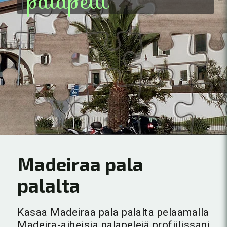
palapelit
Madeiraa pala
palalta
Kasaa Madeiraa pala palalta pelaamalla
Madeira-aiheisia palapelejä profiilissani