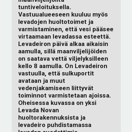
tuntiveloituksella.
Vastuualueeseen kuuluu myös
levadojen huoltotoimet ja
varmistaminen, että vesi pääsee
virtaamaan levadassa esteettä.
Levadeiron päivä alkaa aikaisin
aamulla, sillä maanviljelijöiden
on saatava vettä viljelyksilleen
kello 8 aamulla. On Levadeiron
vastuulla, että sulkuportit
avataan ja muut
vedenjakamiseen liittyvät
toiminnot varmistetaan ajoissa.
Oheisessa kuvassa on yksi
Levada Novan
huoltorakennuksista ja
levadeiro puhdistamassa