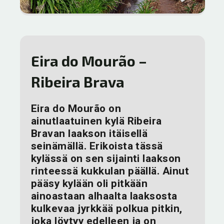
Eira do Mourão –
Ribeira Brava
Eira do Mourão on
ainutlaatuinen kylä Ribeira
Bravan laakson itäisellä
seinämällä. Erikoista tässä
kylässä on sen sijainti laakson
rinteessä kukkulan päällä. Ainut
pääsy kylään oli pitkään
ainoastaan alhaalta laaksosta
kulkevaa jyrkkää polkua pitkin,
joka löytyy edelleen ja on