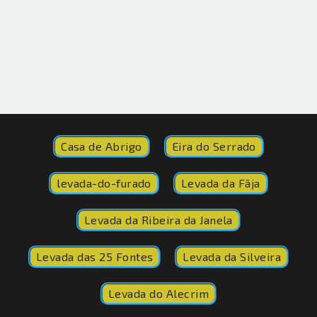
Casa de Abrigo
Eira do Serrado
levada-do-furado
Levada da Fãja
Levada da Ribeira da Janela
Levada das 25 Fontes
Levada da Silveira
Levada do Alecrim