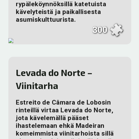
rypäleköynnöksillä katetuista
kävelyteistä ja paikallisesta
asumiskulttuurista.
300
Levada do Norte –
Viinitarha
Estreito de Câmara de Lobosin
rinteillä virtaa Levada do Norte,
jota kävelemällä pääset
ihastelemaan ehkä Madeiran
komeimmista viinitarhoista sillä