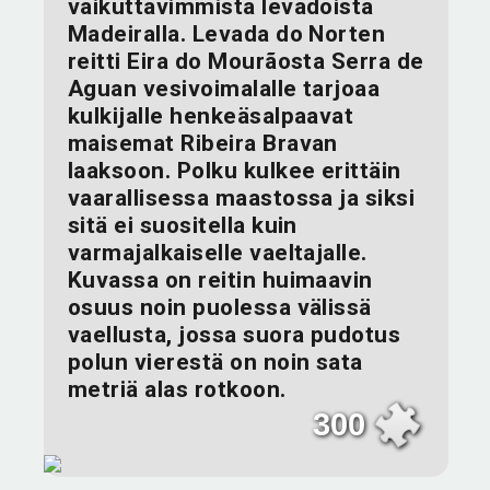
vaikuttavimmista levadoista
Madeiralla. Levada do Norten
reitti Eira do Mourãosta Serra de
Aguan vesivoimalalle tarjoaa
kulkijalle henkeäsalpaavat
maisemat Ribeira Bravan
laaksoon. Polku kulkee erittäin
vaarallisessa maastossa ja siksi
sitä ei suositella kuin
varmajalkaiselle vaeltajalle.
Kuvassa on reitin huimaavin
osuus noin puolessa välissä
vaellusta, jossa suora pudotus
polun vierestä on noin sata
metriä alas rotkoon.
300