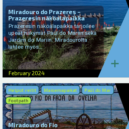
Miradouro do Prazeres –
Prazeresin näköalapaikka
Prazeresin näköalapaikka tarjoilee
upeat näkymät Paúl do Mariin sekä
Jardim do Mariin. Miradourolta
lähtee myös…
+
February 2024
Helpot reitit
Maisemapaikat
Paúl do Mar
Footpath
Miradouro do Fio