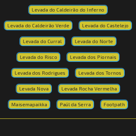
Levada do Caldeirão do Inferno
Levada do Caldeirão Verde
Levada do Castelejo
Levada do Curral
Levada do Norte
Levada do Risco
Levada dos Piornais
Levada dos Rodrigues
Levada dos Tornos
Levada Nova
Levada Rocha Vermelha
Maisemapaikka
Paúl da Serra
Footpath