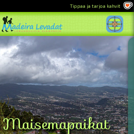
Tippaa ja tarjoa kahvit
<<
Maisemapaikat