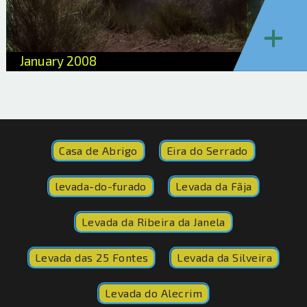
+
January 2008
Casa de Abrigo
Eira do Serrado
levada-do-furado
Levada da Fãja
Levada da Ribeira da Janela
Levada das 25 Fontes
Levada da Silveira
Levada do Alecrim