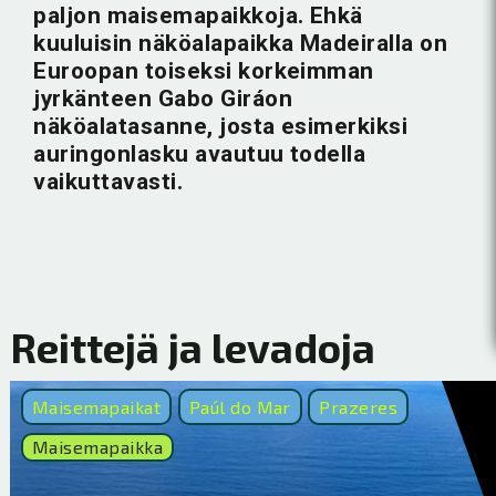
paljon maisemapaikkoja. Ehkä
kuuluisin näköalapaikka Madeiralla on
Euroopan toiseksi korkeimman
jyrkänteen Gabo Giráon
näköalatasanne, josta esimerkiksi
auringonlasku avautuu todella
vaikuttavasti.
Reittejä ja levadoja
Maisemapaikat
Paúl do Mar
Prazeres
Maisemapaikka