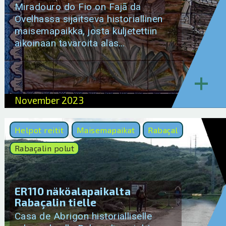
Miradouro do Fio on Fajã da
Ovelhassa sijaitseva historiallinen
maisemapaikka, josta kuljetettiin
aikoinaan tavaroita alas…
+
November 2023
Helpot reitit
Maisemapaikat
Rabaçal
Rabaçalin polut
ER110 näköalapaikalta
Rabaçalin tielle
Casa de Abrigon historialliselle