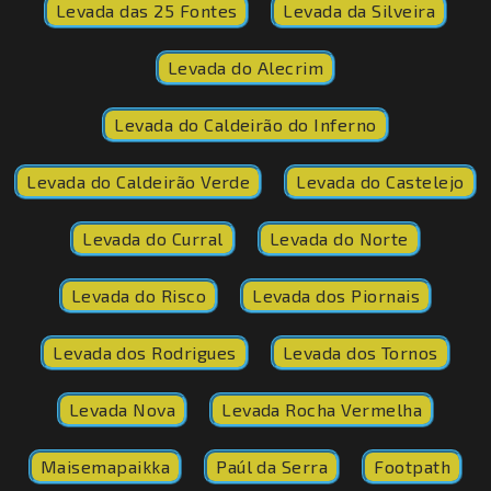
Levada das 25 Fontes
Levada da Silveira
Levada do Alecrim
Levada do Caldeirão do Inferno
Levada do Caldeirão Verde
Levada do Castelejo
Levada do Curral
Levada do Norte
Levada do Risco
Levada dos Piornais
Levada dos Rodrigues
Levada dos Tornos
Levada Nova
Levada Rocha Vermelha
Maisemapaikka
Paúl da Serra
Footpath