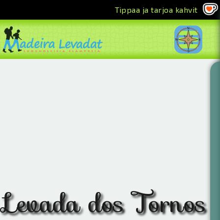
Tippaa ja tarjoa kahvit
<<
Levada dos Tornos