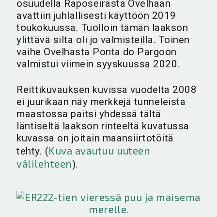
osuudella Raposeirasta Ovelhaan
avattiin juhlallisesti käyttöön 2019
toukokuussa. Tuolloin tämän laakson
ylittävä silta oli jo valmisteilla. Toinen
vaihe Ovelhasta Ponta do Pargoon
valmistui viimein syyskuussa 2020.
Reittikuvauksen kuvissa vuodelta 2008
ei juurikaan näy merkkejä tunneleista
maastossa paitsi yhdessä tältä
läntiseltä laakson rinteeltä kuvatussa
kuvassa on joitain maansiirtotöitä
Kuva avautuu uuteen
tehty. (
välilehteen
).