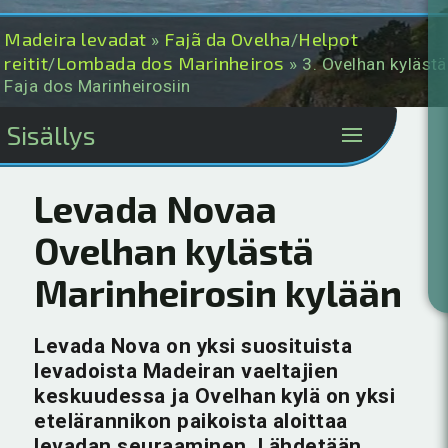
Madeira levadat
Fajã da Ovelha
Helpot
»
/
reitit
Lombada dos Marinheiros
/
» 3. Ovelhan kylästä
Faja dos Marinheirosiin
Sisällys
Levada Novaa
Ovelhan kylästä
Marinheirosin kylään
Levada Nova on yksi suosituista
levadoista Madeiran vaeltajien
keskuudessa ja Ovelhan kylä on yksi
etelärannikon paikoista aloittaa
levadan seuraaminen. Lähdetään