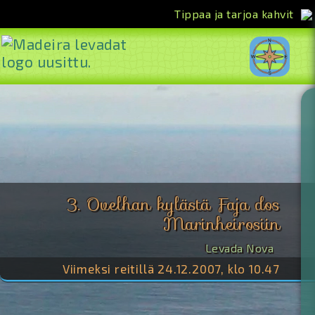
Tippaa ja tarjoa kahvit
<<
3. Ovelhan kylästä Faja dos
Marinheirosiin
Levada Nova
Viimeksi reitillä 24.12.2007, klo 10.47