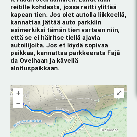
reitille kohdasta, jossa reitti ylittää
kapean tien. Jos olet autolla liikkeellä,
kannattaa jättää auto parkkiin
esimerkiksi tämän tien varteen niin,
että se ei häiritse tiellä ajavia
autoilijoita. Jos et löydä sopivaa
paikkaa, kannattaa parkkeerata Fajã
da Ovelhaan ja kävellä
aloituspaikkaan.
+
⤢
–