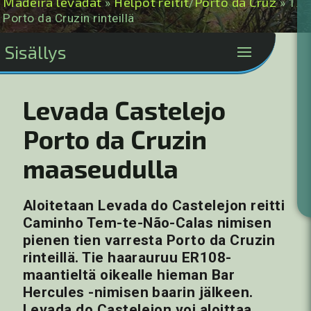
Madeira levadat
Helpot reitit
Porto da Cruz
»
/
» 1.
Porto da Cruzin rinteillä
Sisällys
Levada Castelejo
Porto da Cruzin
maaseudulla
Aloitetaan Levada do Castelejon reitti
Caminho Tem-te-Não-Calas nimisen
pienen tien varresta Porto da Cruzin
rinteillä. Tie haarauruu ER108-
maantieltä oikealle hieman Bar
Hercules -nimisen baarin jälkeen.
Levada do Castelejon voi aloittaa