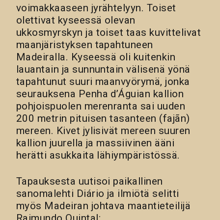
voimakkaaseen jyrähtelyyn. Toiset
olettivat kyseessä olevan
ukkosmyrskyn ja toiset taas kuvittelivat
maanjäristyksen tapahtuneen
Madeiralla. Kyseessä oli kuitenkin
lauantain ja sunnuntain välisenä yönä
tapahtunut suuri maanvyörymä, jonka
seurauksena Penha d’Águian kallion
pohjoispuolen merenranta sai uuden
200 metrin pituisen tasanteen (fajãn)
mereen. Kivet jylisivät mereen suuren
kallion juurella ja massiivinen ääni
herätti asukkaita lähiympäristössä.
Tapauksesta uutisoi paikallinen
sanomalehti Diário ja ilmiötä selitti
myös Madeiran johtava maantieteilijä
Raimundo Quintal: