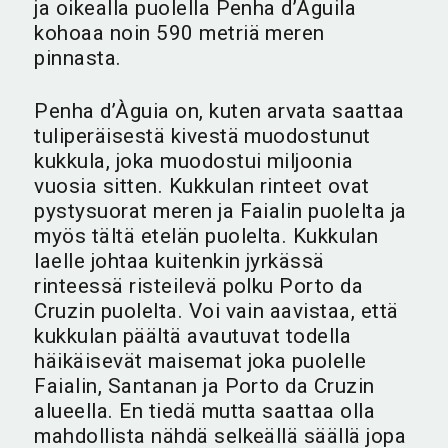
ja oikealla puolella Penha d’Àguila
kohoaa noin 590 metriä meren
pinnasta.
Penha d’Àguia on, kuten arvata saattaa
tuliperäisestä kivestä muodostunut
kukkula, joka muodostui miljoonia
vuosia sitten. Kukkulan rinteet ovat
pystysuorat meren ja Faialin puolelta ja
myös tältä etelän puolelta. Kukkulan
laelle johtaa kuitenkin jyrkässä
rinteessä risteilevä polku Porto da
Cruzin puolelta. Voi vain aavistaa, että
kukkulan päältä avautuvat todella
häikäisevät maisemat joka puolelle
Faialin, Santanan ja Porto da Cruzin
alueella. En tiedä mutta saattaa olla
mahdollista nähdä selkeällä säällä jopa