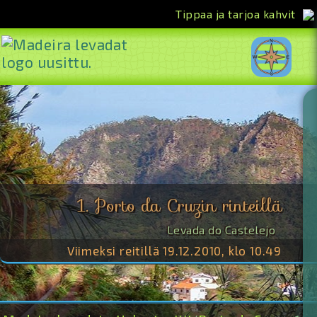
Tippaa ja tarjoa kahvit
<<
1. Porto da Cruzin rinteillä
Levada do Castelejo
Viimeksi reitillä 19.12.2010, klo 10.49