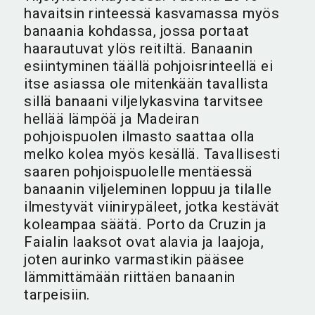
havaitsin rinteessä kasvamassa myös
banaania kohdassa, jossa portaat
haarautuvat ylös reitiltä. Banaanin
esiintyminen täällä pohjoisrinteellä ei
itse asiassa ole mitenkään tavallista
sillä banaani viljelykasvina tarvitsee
hellää lämpöä ja Madeiran
pohjoispuolen ilmasto saattaa olla
melko kolea myös kesällä. Tavallisesti
saaren pohjoispuolelle mentäessä
banaanin viljeleminen loppuu ja tilalle
ilmestyvät viinirypäleet, jotka kestävät
koleampaa säätä. Porto da Cruzin ja
Faialin laaksot ovat alavia ja laajoja,
joten aurinko varmastikin pääsee
lämmittämään riittäen banaanin
tarpeisiin.