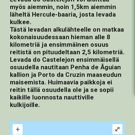
myös aiemmin, noin 1,5km aiemmin
läheltä Hercule-baaria, josta levada
kulkee.
Tästä levadan alkulähteelle on matkaa
kokonaisuudessaan hieman alle 8
kilometriä ja ensimmäinen osuus
reitistä on pituudeltaan 2,5 kilometriä.
Levada do Castelejon ensimmäisellä
osuudella nautitaan Penha de Ãguian
kallion ja Porto da Cruzin maaseudun
maisemista. Huimaavia paikkoja ei
reitin tällä osuudella ole ja se sopii
kaikille luonnosta nauttiville
kulkijoille.
+
⤢