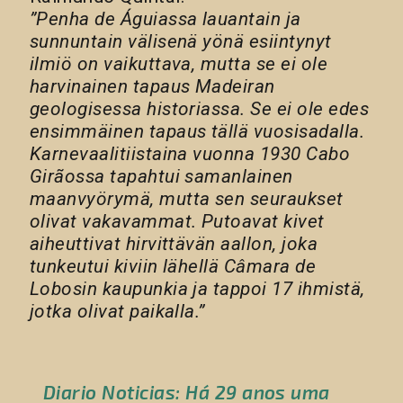
”Penha de Águiassa lauantain ja
sunnuntain välisenä yönä esiintynyt
ilmiö on vaikuttava, mutta se ei ole
harvinainen tapaus Madeiran
geologisessa historiassa. Se ei ole edes
ensimmäinen tapaus tällä vuosisadalla.
Karnevaalitiistaina vuonna 1930 Cabo
Girãossa tapahtui samanlainen
maanvyörymä, mutta sen seuraukset
olivat vakavammat. Putoavat kivet
aiheuttivat hirvittävän aallon, joka
tunkeutui kiviin lähellä Câmara de
Lobosin kaupunkia ja tappoi 17 ihmistä,
jotka olivat paikalla.”
Diario Noticias: Há 29 anos uma