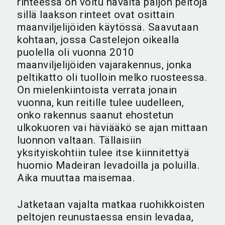
rinteessä on voitu havaita paljon peltoja
sillä laakson rinteet ovat osittain
maanviljelijöiden käytössä. Saavutaan
kohtaan, jossa Castelejon oikealla
puolella oli vuonna 2010
maanviljelijöiden vajarakennus, jonka
peltikatto oli tuolloin melko ruosteessa.
On mielenkiintoista verrata jonain
vuonna, kun reitille tulee uudelleen,
onko rakennus saanut ehostetun
ulkokuoren vai häviääkö se ajan mittaan
luonnon valtaan. Tällaisiin
yksityiskohtiin tulee itse kiinnitettyä
huomio Madeiran levadoilla ja poluilla.
Aika muuttaa maisemaa.
Jatketaan vajalta matkaa ruohikkoisten
peltojen reunustaessa ensin levadaa,