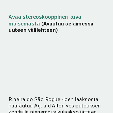
Avaa stereoskooppinen kuva
maisemasta
(Avautuu selaimessa
uuteen välilehteen)
Ribeira do São Rogue -joen laaksosta
haarautuu Água d’Alton vesiputouksen
kohdalla pienempi sivulaakso jättäen