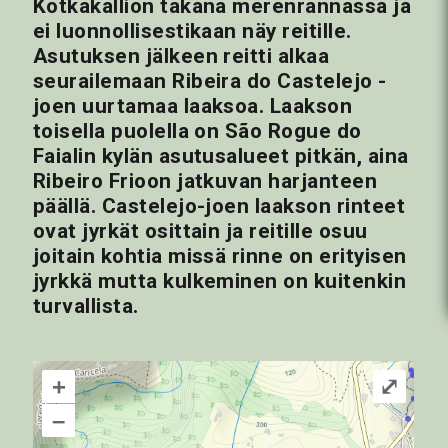
Kotkakallion takana merenrannassa ja
ei luonnollisestikaan näy reitille.
Asutuksen jälkeen reitti alkaa
seurailemaan Ribeira do Castelejo -
joen uurtamaa laaksoa. Laakson
toisella puolella on São Rogue do
Faialin kylän asutusalueet pitkän, aina
Ribeiro Frioon jatkuvan harjanteen
päällä. Castelejo-joen laakson rinteet
ovat jyrkät osittain ja reitille osuu
joitain kohtia missä rinne on erityisen
jyrkkä mutta kulkeminen on kuitenkin
turvallista.
+
⤢
–