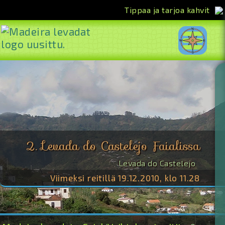
Tippaa ja tarjoa kahvit
<<
2. Levada do Castelejo Faialissa
Levada do Castelejo
Viimeksi reitillä 19.12.2010, klo 11.28