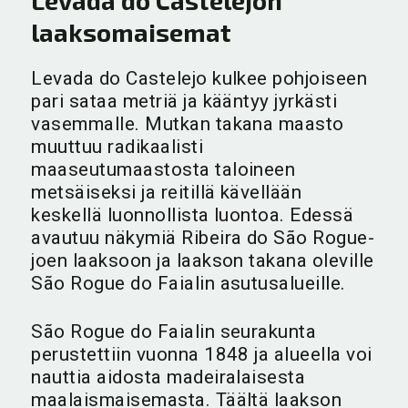
Levada do Castelejon
laaksomaisemat
Levada do Castelejo kulkee pohjoiseen
pari sataa metriä ja kääntyy jyrkästi
vasemmalle. Mutkan takana maasto
muuttuu radikaalisti
maaseutumaastosta taloineen
metsäiseksi ja reitillä kävellään
keskellä luonnollista luontoa. Edessä
avautuu näkymiä Ribeira do São Rogue-
joen laaksoon ja laakson takana oleville
São Rogue do Faialin asutusalueille.
São Rogue do Faialin seurakunta
perustettiin vuonna 1848 ja alueella voi
nauttia aidosta madeiralaisesta
maalaismaisemasta. Täältä laakson