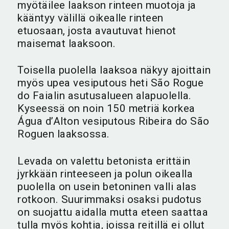
myötäilee laakson rinteen muotoja ja
kääntyy välillä oikealle rinteen
etuosaan, josta avautuvat hienot
maisemat laaksoon.
Toisella puolella laaksoa näkyy ajoittain
myös upea vesiputous heti São Rogue
do Faialin asutusalueen alapuolella.
Kyseessä on noin 150 metriä korkea
Água d’Alton vesiputous Ribeira do São
Roguen laaksossa.
Levada on valettu betonista erittäin
jyrkkään rinteeseen ja polun oikealla
puolella on usein betoninen valli alas
rotkoon. Suurimmaksi osaksi pudotus
on suojattu aidalla mutta eteen saattaa
tulla myös kohtia, joissa reitillä ei ollut