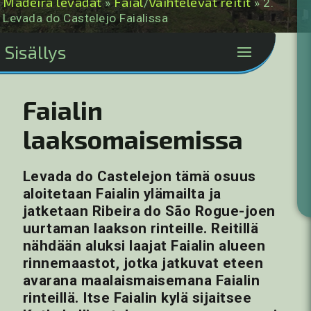
Madeira levadat
Faial
Vaihtelevat reitit
»
/
» 2.
Levada do Castelejo Faialissa
Sisällys
Faialin
laaksomaisemissa
Levada do Castelejon tämä osuus
aloitetaan Faialin ylämailta ja
jatketaan Ribeira do São Rogue-joen
uurtaman laakson rinteille. Reitillä
nähdään aluksi laajat Faialin alueen
rinnemaastot, jotka jatkuvat eteen
avarana maalaismaisemana Faialin
rinteillä. Itse Faialin kylä sijaitsee