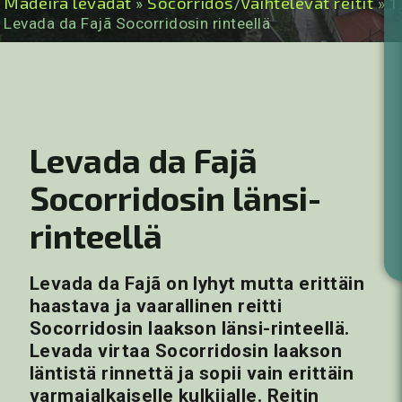
Madeira levadat
Socorridos
Vaihtelevat reitit
»
/
» 1
Levada da Fajã Socorridosin rinteellä
Levada da Fajã
Socorridosin länsi-
rinteellä
Levada da Fajã on lyhyt mutta erittäin
haastava ja vaarallinen reitti
Socorridosin laakson länsi-rinteellä.
Levada virtaa Socorridosin laakson
läntistä rinnettä ja sopii vain erittäin
varmajalkaiselle kulkijalle. Reitin