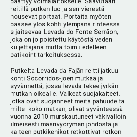
päättyy voimalaitokselle. Saavutaan
reitillä putken luo ja sen vierestä
nousevat portaat. Portaita myöten
pääsee ylös kohti ylempänä rinteessä
sijaitsevaa Levada do Fonte Serrãon,
joka on jo poistettu käytöstä veden
kuljettajana mutta toimii edelleen
patikointitarkoituksessa.
Putkelta Levada da Fajãn reitti jatkuu
kohti Socorridos-joen mutkaa ja
syvännettä, jossa levada tekee jyrkän
mutkan oikealle. Valkeat suojakaiteet,
jotka ovat suojanneet meitä pahuudelta
miltei koko matkan, olivat syvänteessä
vuonna 2010 murskautuneet väkivalloin
ilmeisesti maanvyörymän johdosta ja
kaiteen putkikehikot retkottivat rotkon