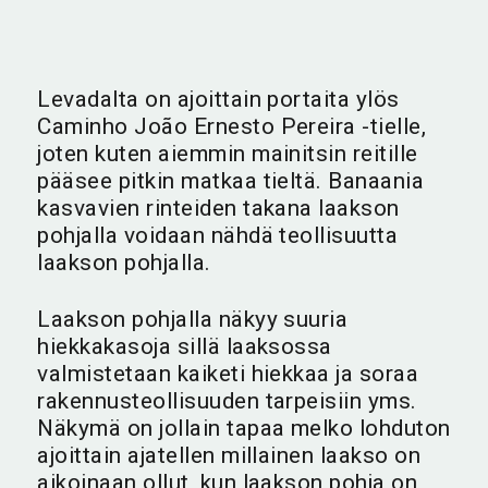
Levadalta on ajoittain portaita ylös
Caminho João Ernesto Pereira -tielle,
joten kuten aiemmin mainitsin reitille
pääsee pitkin matkaa tieltä. Banaania
kasvavien rinteiden takana laakson
pohjalla voidaan nähdä teollisuutta
laakson pohjalla.
Laakson pohjalla näkyy suuria
hiekkakasoja sillä laaksossa
valmistetaan kaiketi hiekkaa ja soraa
rakennusteollisuuden tarpeisiin yms.
Näkymä on jollain tapaa melko lohduton
ajoittain ajatellen millainen laakso on
aikoinaan ollut, kun laakson pohja on