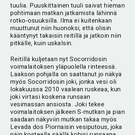
tuulia. Puuskittainen tuuli saivat hieman
pohtimaan matkan jatkamista lähinnä
rotko-osuuksilla. Ilma ei kuitenkaan
muuttunut niin huonoksi, että olisin
kääntynyt takaisin reitillä ja jatkoin niin
pitkälle, kuin uskalsin.
Reitillä kuljetaan nyt Socorridosin
voimalaitoksen yläpuolella rinteessä.
Laakson pohjalla on saattanut jo näkyä
myös Socorridosin joki, jonka vesi oli
lokakuussa 2010 vaalean ruskeaa, kun
joki virtasi koskena runsaan
vesimassan ansiosta. Joki tekee
voimalaitoksen jälkeen S-mutkan ja pian
saadaan näkyviin mutkan takaa myös
Levada dos Piornaisin vesiputous, joka
näin kostealla säällä kohisi runsaana