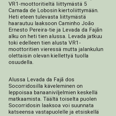
VR1-moottoritieltä liittymästä 5
Camada de Lobosin kiertoliittymään.
Heti eteen tulevasta liittymästä
haarautuu laaksoon Caminho João
Ernesto Pereira-tie ja Levada da Fajãn
alku on heti tien alussa. Levada jatkuu
toki edelleen tien alusta VR1-
moottoritien vieressä mutta jalankulun
olettaisin olevan kiellettyä tuolla
osuudella.
Alussa Levada da Fajã dos
Socorridosilla käveleminen on
leppoisaa banaaniviljelmien keskellä
matkaamista. Täältä toiselta puolen
Socorridosin laaksoa voi suunnata
katseensa vastapuolelle ja etsiskellä