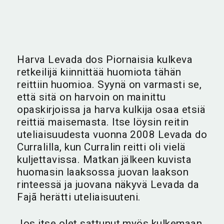
Harva Levada dos Piornaisia kulkeva
retkeilijä kiinnittää huomiota tähän
reittiin huomioa. Syynä on varmasti se,
että sitä on harvoin on mainittu
opaskirjoissa ja harva kulkija osaa etsiä
reittiä maisemasta. Itse löysin reitin
uteliaisuudesta vuonna 2008 Levada do
Curralilla, kun Curralin reitti oli vielä
kuljettavissa. Matkan jälkeen kuvista
huomasin laaksossa juovan laakson
rinteessä ja juovana näkyvä Levada da
Fajã herätti uteliaisuuteni.
Jos itse olet sattunut myös kulkemaan