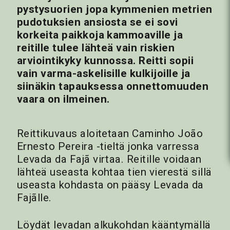
pystysuorien jopa kymmenien metrien
pudotuksien ansiosta se ei sovi
korkeita paikkoja kammoaville ja
reitille tulee lähteä vain riskien
arviointikyky kunnossa. Reitti sopii
vain varma-askelisille kulkijoille ja
siinäkin tapauksessa onnettomuuden
vaara on ilmeinen.
Reittikuvaus aloitetaan Caminho João
Ernesto Pereira -tieltä jonka varressa
Levada da Fajã virtaa. Reitille voidaan
lähteä useasta kohtaa tien vierestä sillä
useasta kohdasta on pääsy Levada da
Fajãlle.
Löydät levadan alkukohdan kääntymällä