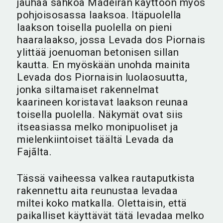
jauhaa sähköä Madeiran käyttöön myös
pohjoisosassa laaksoa. Itäpuolella
laakson toisella puolella on pieni
haaralaakso, jossa Levada dos Piornais
ylittää joenuoman betonisen sillan
kautta. En myöskään unohda mainita
Levada dos Piornaisin luolaosuutta,
jonka siltamaiset rakennelmat
kaarineen koristavat laakson reunaa
toisella puolella. Näkymät ovat siis
itseasiassa melko monipuoliset ja
mielenkiintoiset täältä Levada da
Fajãlta.
Tässä vaiheessa valkea rautaputkista
rakennettu aita reunustaa levadaa
miltei koko matkalla. Olettaisin, että
paikalliset käyttävät tätä levadaa melko