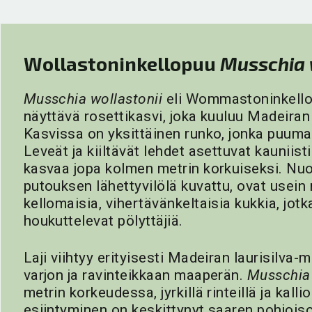
Wollastoninkellopuu
Musschia 
Musschia wollastonii
eli Wommastoninkellop
näyttävä rosettikasvi, joka kuuluu Madeira
Kasvissa on yksittäinen runko, jonka puuma
Leveät ja kiiltävät lehdet asettuvat kauniist
kasvaa jopa kolmen metrin korkuiseksi. Nuo
putouksen lähettyvilölä kuvattu, ovat usein 
kellomaisia, vihertävänkeltaisia kukkia, jot
houkuttelevat pölyttäjiä.
Laji viihtyy erityisesti Madeiran laurisilva-m
varjon ja ravinteikkaan maaperän.
Musschia 
metrin korkeudessa, jyrkillä rinteillä ja kall
esiintyminen on keskittynyt saaren pohjoisos