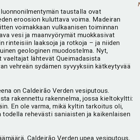
luonnonilmentymän taustalla ovat
eden eroosion kuluttava voima. Madeiran
sitten voimakkaan vulkaanisen toiminnan
aava vesi ja maanvyörymät muokkasivat
 rinteisiin laaksoja ja rotkoja – ja niiden
tuinen geologinen muodostelma. Nyt,
 vaeltajat lähtevät Queimadasista
iran vehreän sydämen syvyyksiin kätkeytyvää
ena on Caldeirão Verden vesiputous.
sta rakennettu rakennelma, jossa kieltokyltti:
päin. En ole varma, mikä kyltin tarkoitus oli,
todella rehevästi saniaisten ja kaikenlaisen
 päämäärä, Caldeirão Verden upea vesiputous,