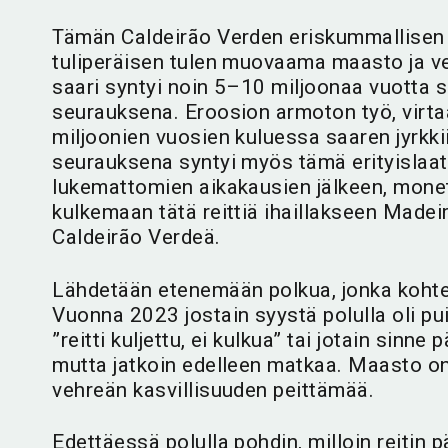
Tämän Caldeirão Verden eriskummallisen 
tuliperäisen tulen muovaama maasto ja v
saari syntyi noin 5–10 miljoonaa vuotta 
seurauksena. Eroosion armoton työ, virt
miljoonien vuosien kuluessa saaren jyrkkiin
seurauksena syntyi myös tämä erityislaa
lukemattomien aikakausien jälkeen, monet
kulkemaan tätä reittiä ihaillakseen Made
Caldeirão Verdeä.
Lähdetään etenemään polkua, jonka kohte
Vuonna 2023 jostain syystä polulla oli pui
”reitti kuljettu, ei kulkua” tai jotain sinne 
mutta jatkoin edelleen matkaa. Maasto on 
vehreän kasvillisuuden peittämää.
Edettäessä polulla pohdin, milloin reitin