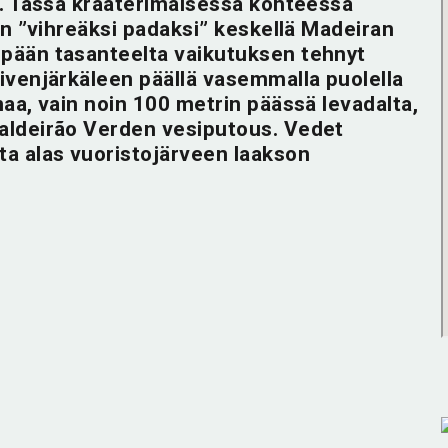
a. Tässä kraaterimaisessa kohteessa
in ”vihreäksi padaksi” keskellä Madeiran
pään tasanteelta vaikutuksen tehnyt
ivenjärkäleen päällä vasemmalla puolella
aa, vain noin 100 metrin päässä levadalta,
aldeirão Verden vesiputous. Vedet
a alas vuoristojärveen laakson