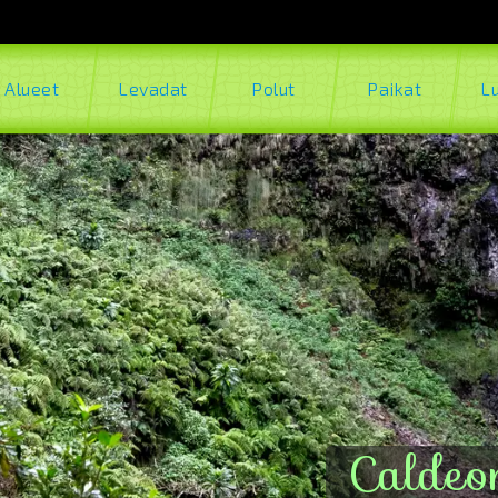
Alueet
Levadat
Polut
Paikat
L
Caldeo