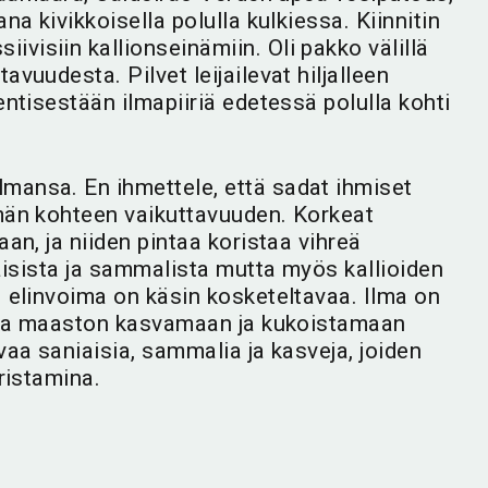
a kivikkoisella polulla kulkiessa. Kiinnitin
isiin kallionseinämiin. Oli pakko välillä
vuudesta. Pilvet leijailevat hiljalleen
ntisestään ilmapiiriä edetessä polulla kohti
mansa. En ihmettele, että sadat ihmiset
män kohteen vaikuttavuuden. Korkeat
an, ja niiden pintaa koristaa vihreä
iaisista ja sammalista mutta myös kallioiden
 elinvoima on käsin kosketeltavaa. Ilma on
 saa maaston kasvamaan ja kukoistamaan
vaa saniaisia, sammalia ja kasveja, joiden
ristamina.