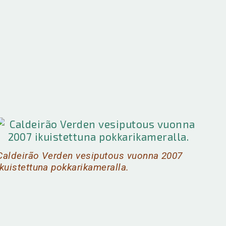
Caldeirão Verden
Massiivinen
polku ja maisema
seinämä ympäröi
paluusuuntaan.
Caldeirão Verdeä.
Caldeirão Verden vesiputous vuonna 2007
ikuistettuna pokkarikameralla.