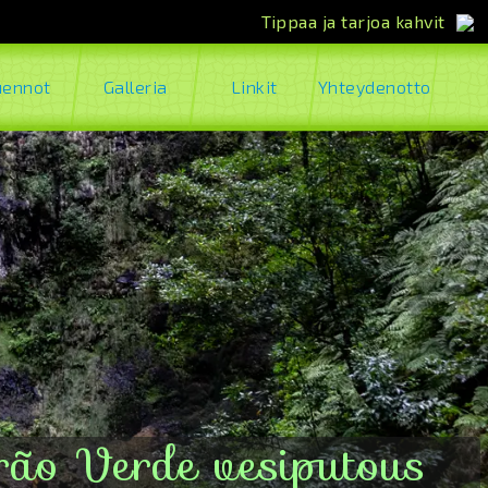
Tippaa ja tarjoa kahvit
uennot
Galleria
Linkit
Yhteydenotto
rão Verde vesiputous