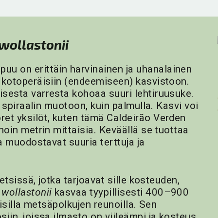
wollastonii
uu on erittäin harvinainen ja uhanalainen
n kotoperäisiin (endeemiseen) kasvistoon.
isesta varresta kohoaa suuri lehtiruusuke.
i spiraalin muotoon, kuin palmulla. Kasvi voi
ret yksilöt, kuten tämä Caldeirão Verden
noin metrin mittaisia. Keväällä se tuottaa
ka muodostavat suuria terttuja ja
etsissä, jotka tarjoavat sille kosteuden,
wollastonii
kasvaa tyypillisesti 400–900
ioisilla metsäpolkujen reunoilla. Sen
iin, joissa ilmasto on viileämpi ja kosteus