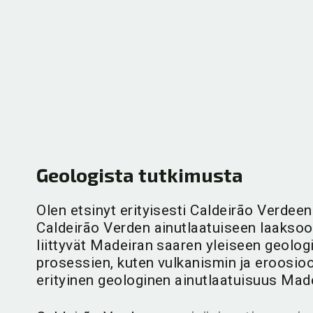
Jättiläismäinen
Caldeirão Verdelle
haisuviherpuu
johtavalla polulla
kasvaa kiven päällä
vuonna 2023
Caldeirão Verdellä.
olevat rakennelma
ja kieltomerkki.
Geologista tutkimusta
Olen etsinyt erityisesti Caldeirão Verdeen l
Caldeirão Verden ainutlaatuiseen laaksoo
liittyvät Madeiran saaren yleiseen geologi
prosessien, kuten vulkanismin ja eroosioo
erityinen geologinen ainutlaatuisuus Made