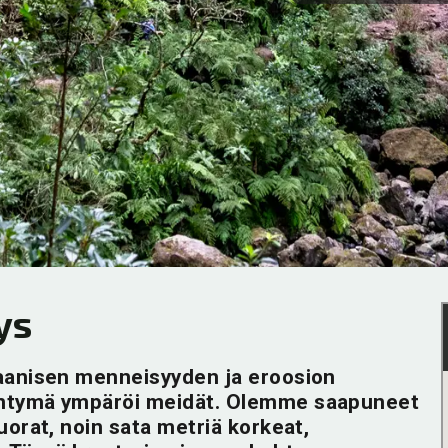
ys
kaanisen menneisyyden ja eroosion
entymä ympäröi meidät. Olemme saapuneet
uorat, noin sata metriä korkeat,