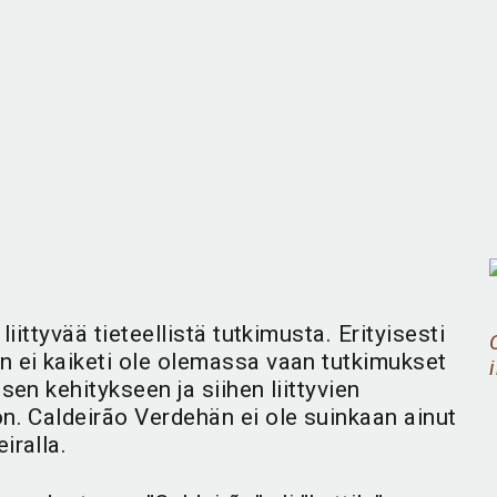
Maisema joen
Puiset rakennelmat
kivikkoiseen
polulla ja
uomaan Caldeirão
haisuviherpuu sekä
t
Verden polulta.
massiiviset kalliot.
iittyvää tieteellistä tutkimusta. Erityisesti
n ei kaiketi ole olemassa vaan tutkimukset
sen kehitykseen ja siihen liittyvien
n. Caldeirão Verdehän ei ole suinkaan ainut
iralla.