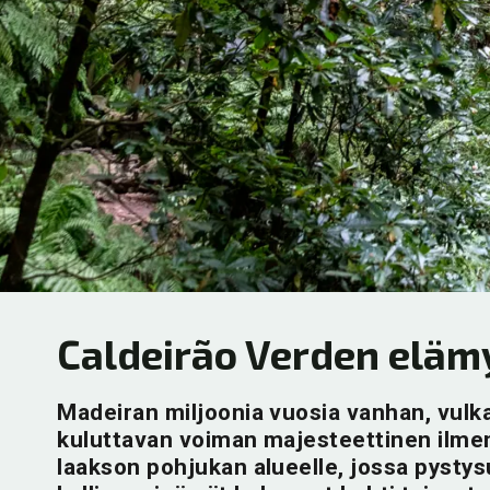
Caldeirão Verden eläm
Madeiran miljoonia vuosia vanhan, vul
kuluttavan voiman majesteettinen ilm
laakson pohjukan alueelle, jossa pystys