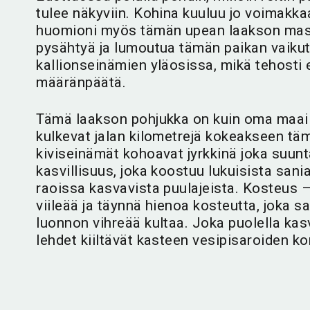
tulee näkyviin. Kohina kuuluu jo voimakkaan
huomioni myös tämän upean laakson massiiv
pysähtyä ja lumoutua tämän paikan vaikutta
kallionseinämien yläosissa, mikä tehosti e
määränpäätä.
Tämä laakson pohjukka on kuin oma maail
kulkevat jalan kilometrejä kokeakseen tä
kiviseinämät kohoavat jyrkkinä joka suunta
kasvillisuus, joka koostuu lukuisista san
raoissa kasvavista puulajeista. Kosteus –
viileää ja täynnä hienoa kosteutta, joka
luonnon vihreää kultaa. Joka puolella kas
lehdet kiiltävät kasteen vesipisaroiden ko