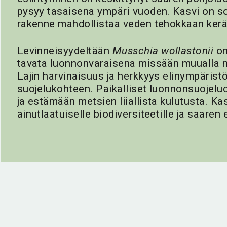
pysyy tasaisena ympäri vuoden. Kasvi on sop
rakenne mahdollistaa veden tehokkaan kerä
Levinneisyydeltään
Musschia wollastonii
on
tavata luonnonvaraisena missään muualla m
Lajin harvinaisuus ja herkkyys elinympäristö
suojelukohteen. Paikalliset luonnonsuojelu
ja estämään metsien liiallista kulutusta. K
ainutlaatuiselle biodiversiteetille ja saaren 