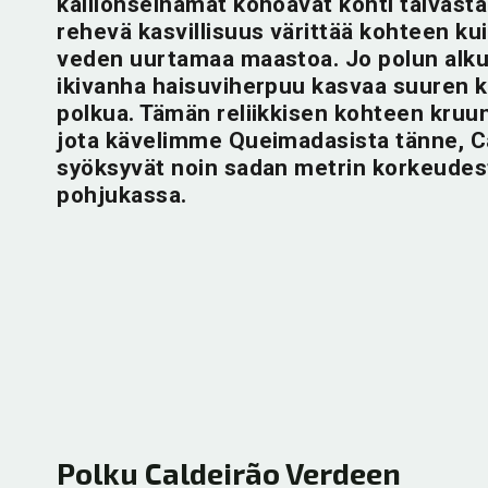
kallionseinämät kohoavat kohti taivast
rehevä kasvillisuus värittää kohteen ku
veden uurtamaa maastoa. Jo polun alku
ikivanha haisuviherpuu kasvaa suuren k
polkua. Tämän reliikkisen kohteen kruun
jota kävelimme Queimadasista tänne, C
syöksyvät noin sadan metrin korkeudest
pohjukassa.
Polku Caldeirão Verdeen