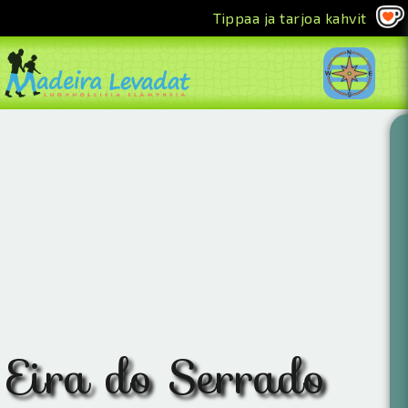
Tippaa ja tarjoa kahvit
<<
Eira do Serrado