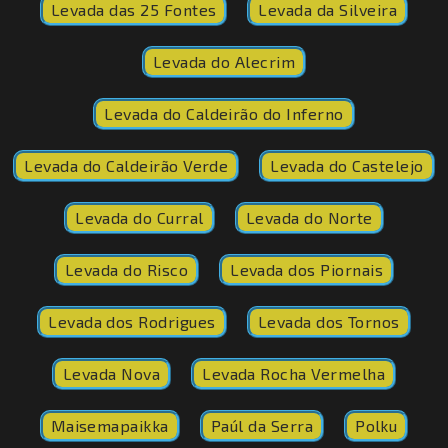
Levada das 25 Fontes
Levada da Silveira
Levada do Alecrim
Levada do Caldeirão do Inferno
Levada do Caldeirão Verde
Levada do Castelejo
Levada do Curral
Levada do Norte
Levada do Risco
Levada dos Piornais
Levada dos Rodrigues
Levada dos Tornos
Levada Nova
Levada Rocha Vermelha
Maisemapaikka
Paúl da Serra
Polku