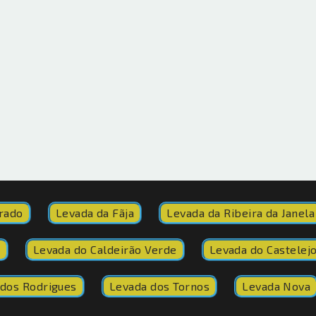
rado
Levada da Fãja
Levada da Ribeira da Janela
o
Levada do Caldeirão Verde
Levada do Castelej
dos Rodrigues
Levada dos Tornos
Levada Nova