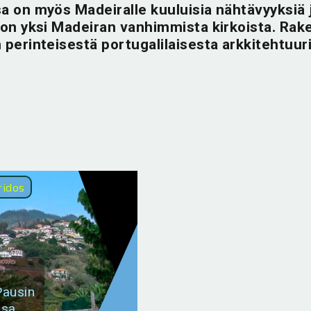
a on myös Madeiralle kuuluisia nähtävyyksiä 
 on yksi Madeiran vanhimmista kirkoista. Rak
perinteisestä portugalilaisesta arkkitehtuuri
ridos
Pausin
sa.