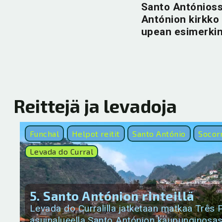
Santo Antónioss
Antónion kirkko
upean esimerkin 
Reittejä ja levadoja
Funchal
Helpot reitit
Santo António
Socor
Levada do Curral
5. Santo Antónion rinteillä
Levada do Curralilla jatketaan matkaa Três 
asuinalueella Santo Antónion kaupunginosas