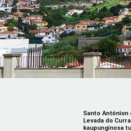
Santo Antónion o
Levada do Currali
kaupunginosa tu