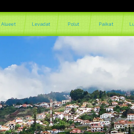
Alueet
Levadat
Polut
Paikat
L