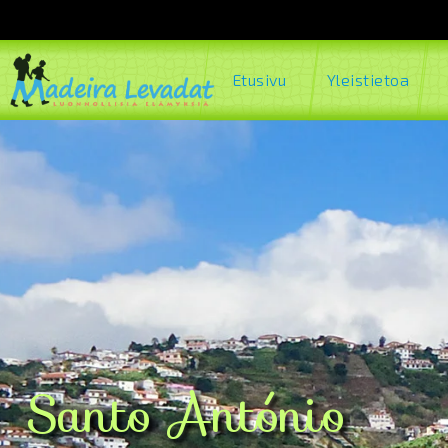
Etusivu
Yleistietoa
Santo António