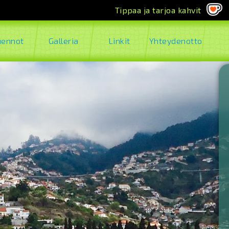
Tippaa ja tarjoa kahvit
uennot
Galleria
Linkit
Yhteydenotto