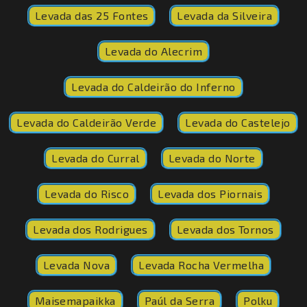
Levada das 25 Fontes
Levada da Silveira
Levada do Alecrim
Levada do Caldeirão do Inferno
Levada do Caldeirão Verde
Levada do Castelejo
Levada do Curral
Levada do Norte
Levada do Risco
Levada dos Piornais
Levada dos Rodrigues
Levada dos Tornos
Levada Nova
Levada Rocha Vermelha
Maisemapaikka
Paúl da Serra
Polku