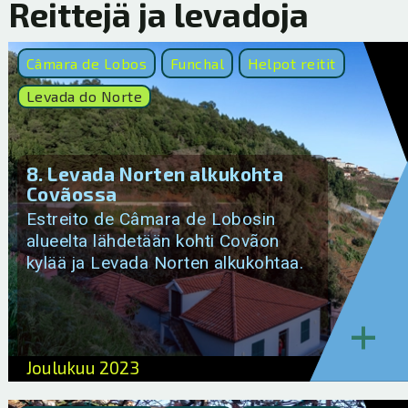
Reittejä ja levadoja
Câmara de Lobos
Funchal
Helpot reitit
Levada do Norte
8. Levada Norten alkukohta
Covãossa
Estreito de Câmara de Lobosin
alueelta lähdetään kohti Covãon
kylää ja Levada Norten alkukohtaa.
+
Joulukuu 2023