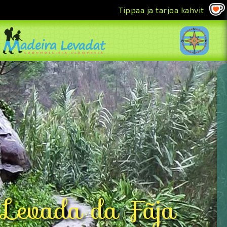
Tippaa ja tarjoa kahvit
<<
Levada da Fãja