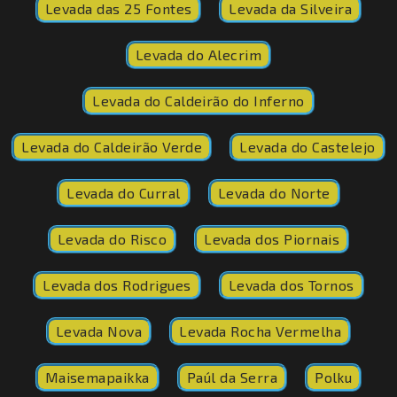
Levada das 25 Fontes
Levada da Silveira
Levada do Alecrim
Levada do Caldeirão do Inferno
Levada do Caldeirão Verde
Levada do Castelejo
Levada do Curral
Levada do Norte
Levada do Risco
Levada dos Piornais
Levada dos Rodrigues
Levada dos Tornos
Levada Nova
Levada Rocha Vermelha
Maisemapaikka
Paúl da Serra
Polku