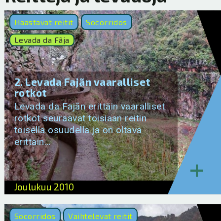
Haastavat reitit
Socorridos
Levada da Fãja
2. Levada Fajãn vaaralliset
rotkot
Levada da Fajãn erittäin vaaralliset
rotkot seuraavat toisiaan reitin
toisella osuudella ja on oltava
erittäin…
+
Joulukuu 2010
Socorridos
Vaihtelevat reitit