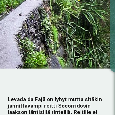
Levada da Fajã on lyhyt mutta sitäkin
jännittävämpi reitti Socorridosin
laakson läntisillä rinteillä. Reitille ei