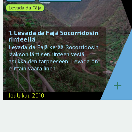
Levada da Fãja
1. Levada da Fajã Socorridosin
rinteellä
Levada da Fajã kerää Socorridosin
laakson läntisen rinteen vesiä
asukkaiden tarpeeseen. Levada on
erittäin vaarallinen.
+
Joulukuu 2010