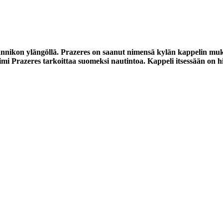
rannikon ylängöllä. Prazeres on saanut nimensä kylän kappelin mu
i Prazeres tarkoittaa suomeksi nautintoa. Kappeli itsessään on hien