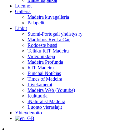
Maisemapaikat
Luennot
Galleria
Madeira kuvagalleria
Palapelit
Linkit
Suomi-Portugali yhdistys ry
Madlobos Rent a Car
Rodoeste bussi
Telkku RTP Madeira
Videolinkkejä
Madeira Profunda
RTP Madeira
Funchal Notícias
Times of Madeira
Livekamerat
Madeira Web (Youtube)
Kulttuuria
iNaturalist Madeira
Luonto vieraslajit
Yhteydenotto