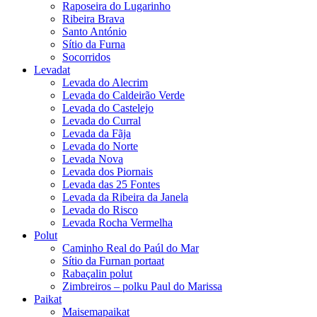
Raposeira do Lugarinho
Ribeira Brava
Santo António
Sítio da Furna
Socorridos
Levadat
Levada do Alecrim
Levada do Caldeirão Verde
Levada do Castelejo
Levada do Curral
Levada da Fãja
Levada do Norte
Levada Nova
Levada dos Piornais
Levada das 25 Fontes
Levada da Ribeira da Janela
Levada do Risco
Levada Rocha Vermelha
Polut
Caminho Real do Paúl do Mar
Sítio da Furnan portaat
Rabaçalin polut
Zimbreiros – polku Paul do Marissa
Paikat
Maisemapaikat