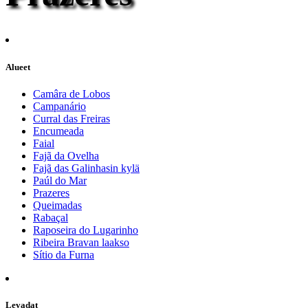
Alueet
Camâra de Lobos
Campanário
Curral das Freiras
Encumeada
Faial
Fajã da Ovelha
Fajã das Galinhasin kylä
Paúl do Mar
Prazeres
Queimadas
Rabaçal
Raposeira do Lugarinho
Ribeira Bravan laakso
Sítio da Furna
Levadat