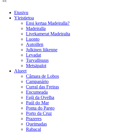
<<
Etusivu
Yleistietoa
Ensi kertaa Madeiralla?
Madeiralla
Livekamerat Madeiralta
Luonto
Autoillen
Julkinen liikenne
Levadat
Turvallisuus
Metsäpalot
Alueet
Câmara de Lobos
Campanário
Curral das Freiras
Encumeada
Fajã da Ovelha
Paúl do Mar
Ponta do Pargo
Porto da Cruz
Prazeres
Queimadas
Rabaçal