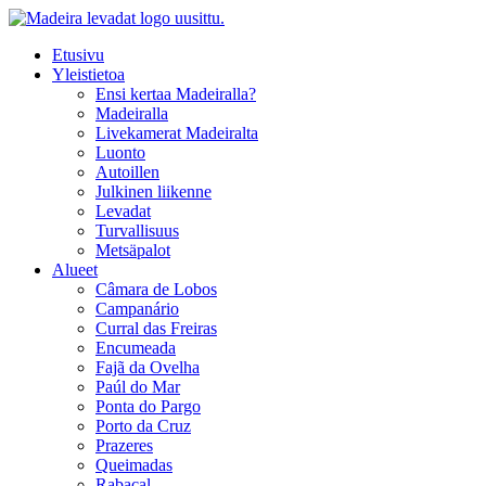
Etusivu
Yleistietoa
Ensi kertaa Madeiralla?
Madeiralla
Livekamerat Madeiralta
Luonto
Autoillen
Julkinen liikenne
Levadat
Turvallisuus
Metsäpalot
Alueet
Câmara de Lobos
Campanário
Curral das Freiras
Encumeada
Fajã da Ovelha
Paúl do Mar
Ponta do Pargo
Porto da Cruz
Prazeres
Queimadas
Rabaçal