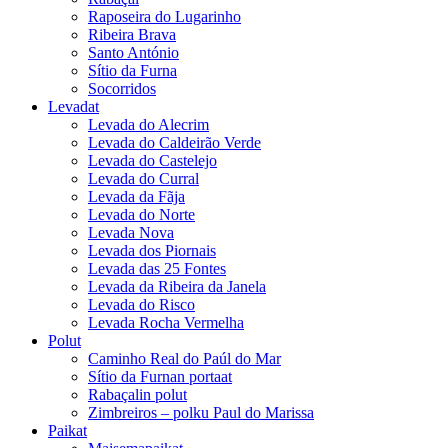
Raposeira do Lugarinho
Ribeira Brava
Santo António
Sítio da Furna
Socorridos
Levadat
Levada do Alecrim
Levada do Caldeirão Verde
Levada do Castelejo
Levada do Curral
Levada da Fãja
Levada do Norte
Levada Nova
Levada dos Piornais
Levada das 25 Fontes
Levada da Ribeira da Janela
Levada do Risco
Levada Rocha Vermelha
Polut
Caminho Real do Paúl do Mar
Sítio da Furnan portaat
Rabaçalin polut
Zimbreiros – polku Paul do Marissa
Paikat