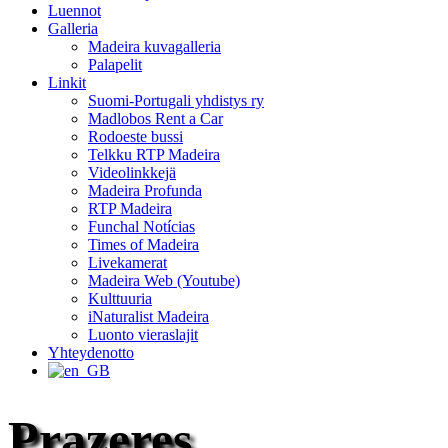
Luennot
Galleria
Madeira kuvagalleria
Palapelit
Linkit
Suomi-Portugali yhdistys ry
Madlobos Rent a Car
Rodoeste bussi
Telkku RTP Madeira
Videolinkkejä
Madeira Profunda
RTP Madeira
Funchal Notícias
Times of Madeira
Livekamerat
Madeira Web (Youtube)
Kulttuuria
iNaturalist Madeira
Luonto vieraslajit
Yhteydenotto
Prazeres