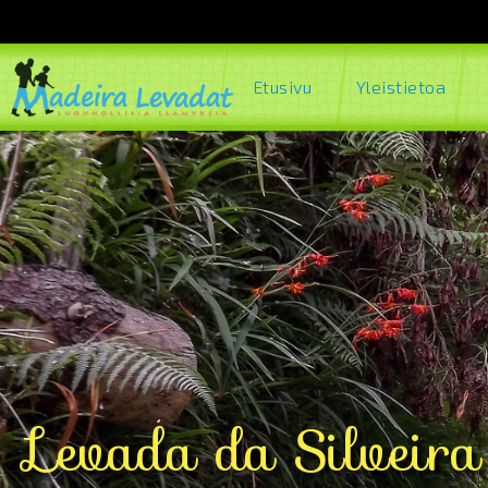
Etusivu
Yleistietoa
Levada da Silveira