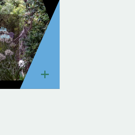
lla
ella
+