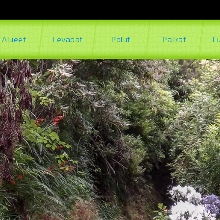
Alueet
Levadat
Polut
Paikat
L