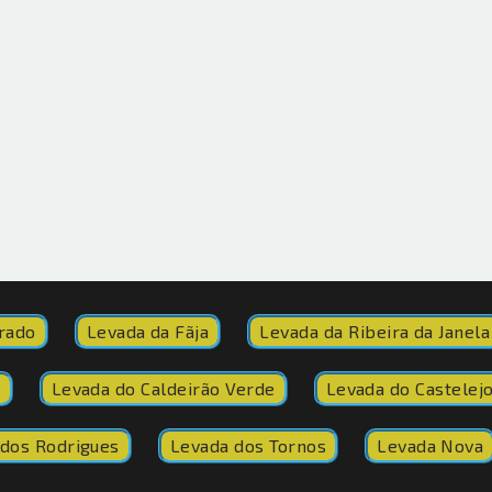
rado
Levada da Fãja
Levada da Ribeira da Janela
o
Levada do Caldeirão Verde
Levada do Castelej
dos Rodrigues
Levada dos Tornos
Levada Nova