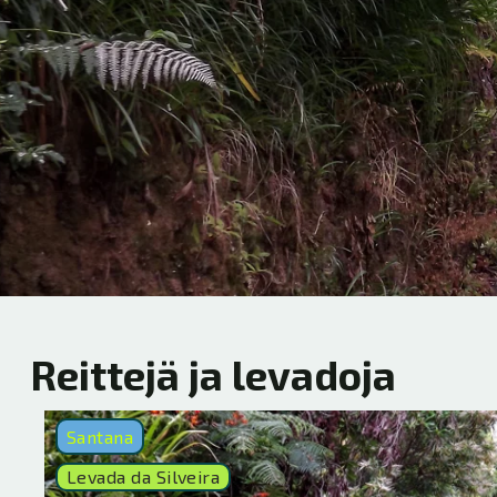
Reittejä ja levadoja
Santana
Levada da Silveira