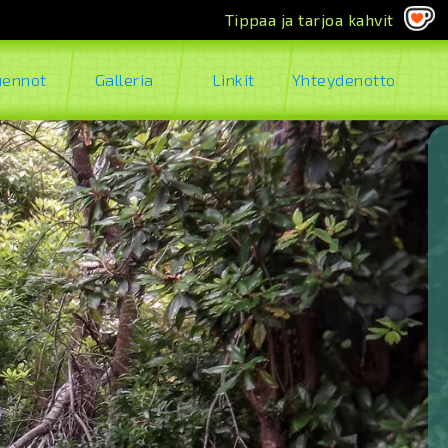
Tippaa ja tarjoa kahvit
uennot
Galleria
Linkit
Yhteydenotto