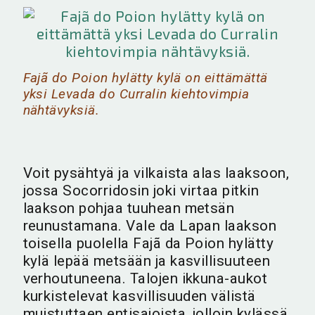
Fajã do Poion hylätty kylä on eittämättä
yksi Levada do Curralin kiehtovimpia
nähtävyksiä.
Voit pysähtyä ja vilkaista alas laaksoon,
jossa Socorridosin joki virtaa pitkin
laakson pohjaa tuuhean metsän
reunustamana. Vale da Lapan laakson
toisella puolella Fajã da Poion hylätty
kylä lepää metsään ja kasvillisuuteen
verhoutuneena. Talojen ikkuna-aukot
kurkistelevat kasvillisuuden välistä
muistuttaen entisajoista, jolloin kylässä