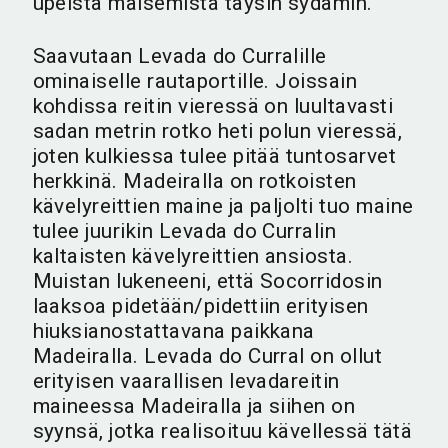
upeista maisemista täysin sydämin.
Saavutaan Levada do Curralille
ominaiselle rautaportille. Joissain
kohdissa reitin vieressä on luultavasti
sadan metrin rotko heti polun vieressä,
joten kulkiessa tulee pitää tuntosarvet
herkkinä. Madeiralla on rotkoisten
kävelyreittien maine ja paljolti tuo maine
tulee juurikin Levada do Curralin
kaltaisten kävelyreittien ansiosta.
Muistan lukeneeni, että Socorridosin
laaksoa pidetään/pidettiin erityisen
hiuksianostattavana paikkana
Madeiralla. Levada do Curral on ollut
erityisen vaarallisen levadareitin
maineessa Madeiralla ja siihen on
syynsä, jotka realisoituu kävellessä tätä