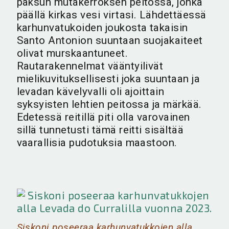
paksun mutakerroksen peitossa, jonka
päällä kirkas vesi virtasi. Lähdettäessä
karhunvatukoiden joukosta takaisin
Santo Antonion suuntaan suojakaiteet
olivat murskaantuneet.
Rautarakennelmat vääntyilivät
mielikuvituksellisesti joka suuntaan ja
levadan kävelyvalli oli ajoittain
syksyisten lehtien peitossa ja märkää.
Edetessä reitillä piti olla varovainen
sillä tunnetusti tämä reitti sisältää
vaarallisia pudotuksia maastoon.
Siskoni poseeraa karhunvatukkojen alla