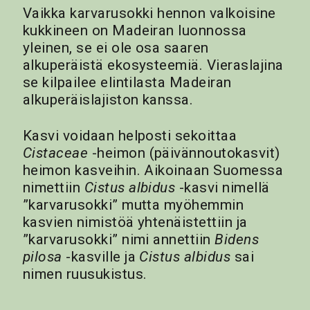
Vaikka karvarusokki hennon valkoisine
kukkineen on Madeiran luonnossa
yleinen, se ei ole osa saaren
alkuperäistä ekosysteemiä. Vieraslajina
se kilpailee elintilasta Madeiran
alkuperäislajiston kanssa.
Kasvi voidaan helposti sekoittaa
Cistaceae
-heimon (päivännoutokasvit)
heimon kasveihin. Aikoinaan Suomessa
nimettiin
Cistus albidus
-kasvi nimellä
”karvarusokki” mutta myöhemmin
kasvien nimistöä yhtenäistettiin ja
”karvarusokki” nimi annettiin
Bidens
pilosa
-kasville ja
Cistus albidus
sai
nimen ruusukistus.