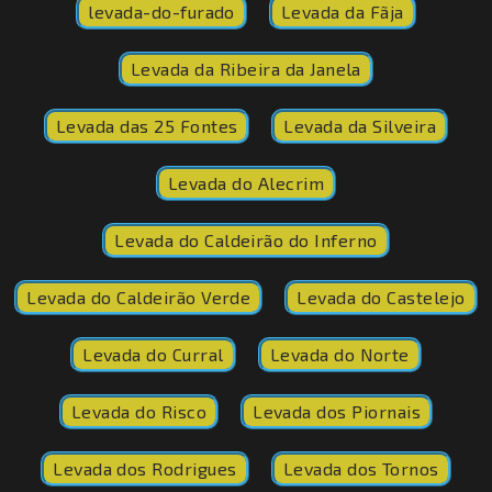
levada-do-furado
Levada da Fãja
Levada da Ribeira da Janela
Levada das 25 Fontes
Levada da Silveira
Levada do Alecrim
Levada do Caldeirão do Inferno
Levada do Caldeirão Verde
Levada do Castelejo
Levada do Curral
Levada do Norte
Levada do Risco
Levada dos Piornais
Levada dos Rodrigues
Levada dos Tornos