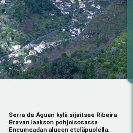
Serra de Águan kylä sijaitsee Ribeira
Bravan laakson pohjoisosassa
Encumeadan alueen eteläpuolella.