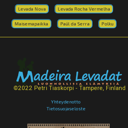
Levada Nova
Levada Rocha Vermelha
Maisemapaikka
Paúl da Serra
Polku
©2022 Petri Tiaskorpi - Tampere, Finland
Yhteydenotto
Tietosuojaseloste