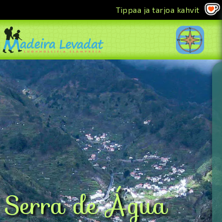
Tippaa ja tarjoa kahvit
<<
Serra de Água