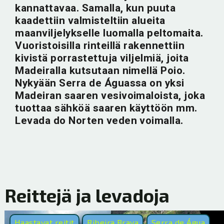
kannattavaa. Samalla, kun puuta
kaadettiin valmisteltiin alueita
maanviljelykselle luomalla peltomaita.
Vuoristoisilla rinteillä rakennettiin
kivistä porrastettuja viljelmiä, joita
Madeiralla kutsutaan nimellä Poio.
Nykyään Serra de Águassa on yksi
Madeiran saaren vesivoimaloista, joka
tuottaa sähköä saaren käyttöön mm.
Levada do Norten veden voimalla.
Reittejä ja levadoja
Haastavat reitit
Ribeira Brava
Serra de Água