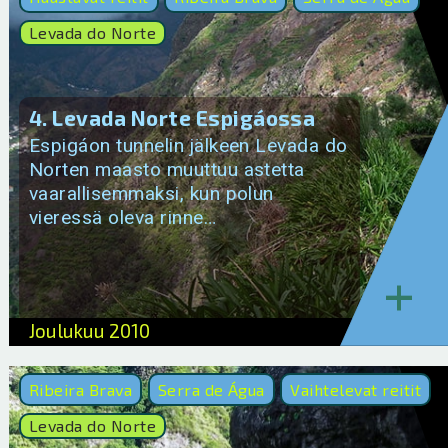
Levada do Norte
4. Levada Norte Espigáossa
Espigáon tunnelin jälkeen Levada do
Norten maasto muuttuu astetta
vaarallisemmaksi, kun polun
vieressä oleva rinne…
+
Joulukuu 2010
Ribeira Brava
Serra de Água
Vaihtelevat reitit
Levada do Norte