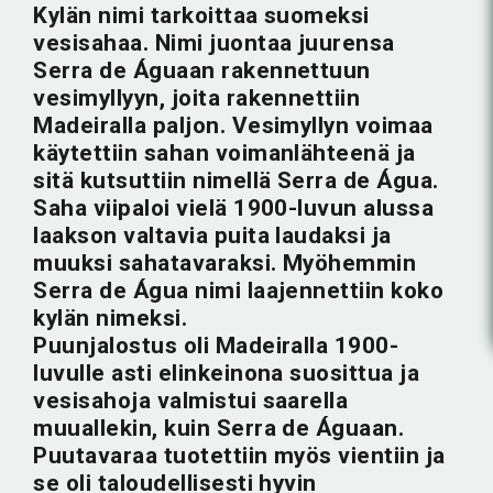
Kylän nimi tarkoittaa suomeksi
vesisahaa. Nimi juontaa juurensa
Serra de Águaan rakennettuun
vesimyllyyn, joita rakennettiin
Madeiralla paljon. Vesimyllyn voimaa
käytettiin sahan voimanlähteenä ja
sitä kutsuttiin nimellä Serra de Água.
Saha viipaloi vielä 1900-luvun alussa
laakson valtavia puita laudaksi ja
muuksi sahatavaraksi. Myöhemmin
Serra de Água nimi laajennettiin koko
kylän nimeksi.
Puunjalostus oli Madeiralla 1900-
luvulle asti elinkeinona suosittua ja
vesisahoja valmistui saarella
muuallekin, kuin Serra de Águaan.
Puutavaraa tuotettiin myös vientiin ja
se oli taloudellisesti hyvin