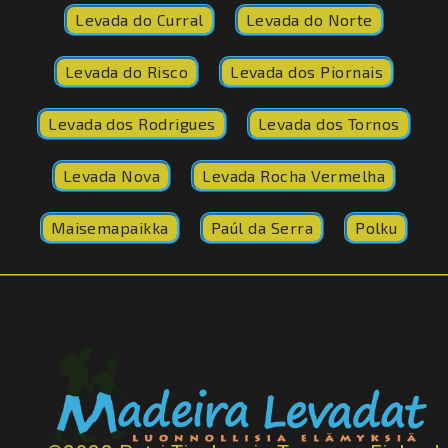
Levada do Curral
Levada do Norte
Levada do Risco
Levada dos Piornais
Levada dos Rodrigues
Levada dos Tornos
Levada Nova
Levada Rocha Vermelha
Maisemapaikka
Paúl da Serra
Polku