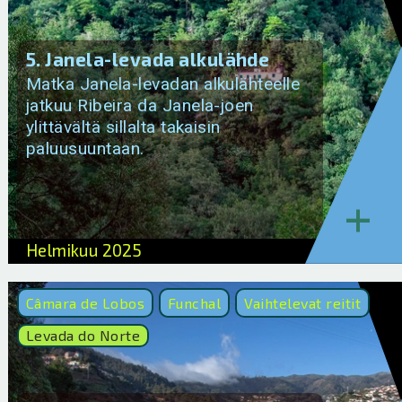
5. Janela-levada alkulähde
Matka Janela-levadan alkulähteelle
jatkuu Ribeira da Janela-joen
ylittävältä sillalta takaisin
paluusuuntaan.
+
Helmikuu 2025
Câmara de Lobos
Funchal
Vaihtelevat reitit
Levada do Norte