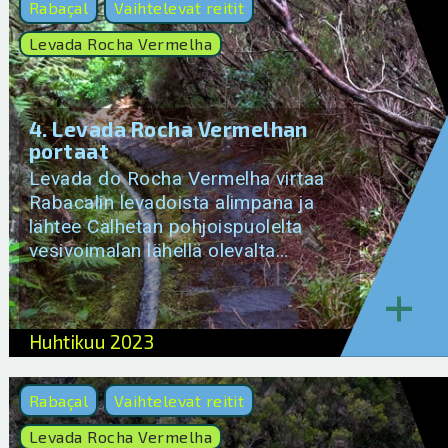
Rabaçal
Vaihtelevat reitit
Levada Rocha Vermelha
4. Levada Rocha Vermelhan
portaat
Levada do Rocha Vermelha virtaa
Rabacalin levadoista alimpana ja
lähtee Calhetan pohjoispuolelta
vesivoimalan lähellä olevalta…
+
Huhtikuu 2023
Rabaçal
Vaihtelevat reitit
Levada Rocha Vermelha