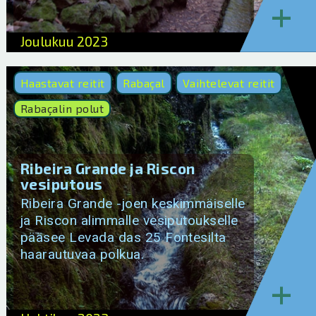
+
Joulukuu 2023
Haastavat reitit
Rabaçal
Vaihtelevat reitit
Rabaçalin polut
Ribeira Grande ja Riscon
vesiputous
Ribeira Grande -joen keskimmäiselle
ja Riscon alimmalle vesiputoukselle
pääsee Levada das 25 Fontesilta
haarautuvaa polkua.
+