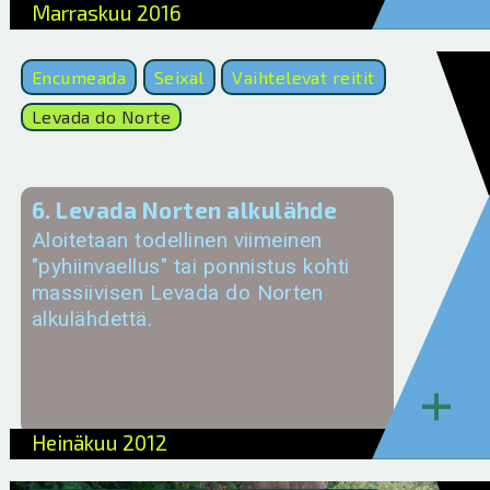
Marraskuu 2016
Encumeada
Seixal
Vaihtelevat reitit
Levada do Norte
6. Levada Norten alkulähde
Aloitetaan todellinen viimeinen
"pyhiinvaellus" tai ponnistus kohti
massiivisen Levada do Norten
alkulähdettä.
+
Heinäkuu 2012