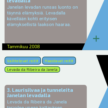
levadalla
Janelan levadan runsas luonto on
täynnä elämyksiä. Levadalla
kävellään kohti erityisen
elämyksellistä laakson haaraa.
+
Tammikuu 2008
Vaihtelevat reitit
Haastavat reitit
Levada da Ribeira da Janela
3. Laurisilvaa ja tunneleita
Janelan levadalla
Levada da Ribeira da Janela
tarjoilee upean kattauksen