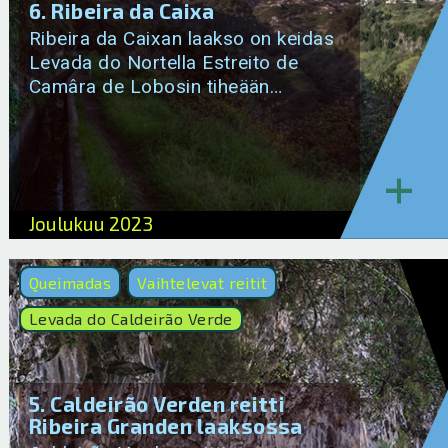
6. Ribeira da Caixa
Ribeira da Caixan laakso on keidas
Levada do Nortella Estreito de
Camâra de Lobosin tiheään…
+
Joulukuu 2023
Queimadas
Vaihtelevat reitit
Levada do Caldeirão Verde
5. Caldeirão Verden reitti
Ribeira Granden laaksossa