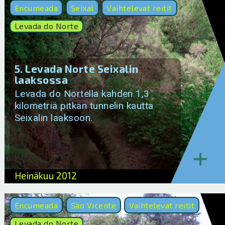
Encumeada
Seixal
Vaihtelevat reitit
Levada do Norte
5. Levada Norte Seixalin
laaksossa
Levada do Nortella kahden 1,3
kilometriä pitkän tunnelin kautta
Seixalin laaksoon.
+
Heinäkuu 2012
Encumeada
São Vicente
Vaihtelevat reitit
Levada do Norte