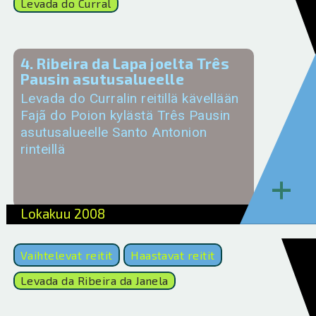
Levada do Curral
4. Ribeira da Lapa joelta Três
Pausin asutusalueelle
Levada do Curralin reitillä kävellään
Fajã do Poion kylästä Três Pausin
asutusalueelle Santo Antonion
rinteillä
+
Lokakuu 2008
Vaihtelevat reitit
Haastavat reitit
Levada da Ribeira da Janela