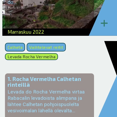
do…
+
Marraskuu 2022
Calheta
Vaihtelevat reitit
Levada Rocha Vermelha
1. Rocha Vermelha Calhetan
rinteillä
Levada do Rocha Vermelha virtaa
Rabacalin levadoista alimpana ja
lähtee Calhetan pohjoispuolelta
vesivoimalan lähellä olevalta…