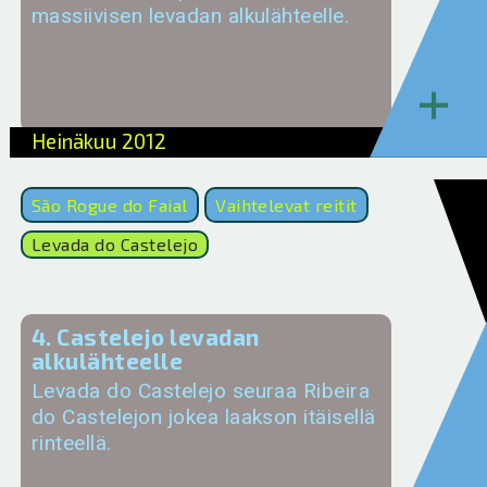
massiivisen levadan alkulähteelle.
+
Heinäkuu 2012
São Rogue do Faial
Vaihtelevat reitit
Levada do Castelejo
4. Castelejo levadan
alkulähteelle
Levada do Castelejo seuraa Ribeira
do Castelejon jokea laakson itäisellä
rinteellä.