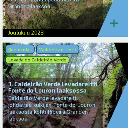
Granden laaksoa.
+
Joulukuu 2023
Queimadas
Vaihtelevat reitit
Levada do Caldeirão Verde
3. Caldeirão Verde levadareitti
Fonte do Louron laaksossa
Caldeirão Verde levadareitti
johdattaa kulkijan Fonte do Louron
laaksosta kohti Ribeira Granden
laaksoa.