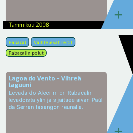
+
Tammikuu 2008
Rabaçal
Vaihtelevat reitit
Rabaçalin polut
Lagoa do Vento – Vihreä
laguuni
Levada do Alecrim on Rabacalin
levadoista ylin ja sijaitsee aivan Paúl
da Serran tasangon reunalla.
+