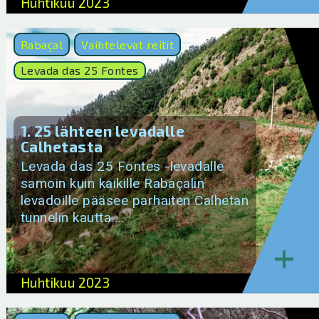
Huhtikuu 2023
Rabaçal
Vaihtelevat reitit
Levada das 25 Fontes
1. 25 lähteen levadalle
Calhetasta
Levada das 25 Fontes -levadalle
samoin kuin kaikille Rabaçalin
levadoille pääsee parhaiten Calhetan
tunnelin kautta.…
+
Huhtikuu 2023