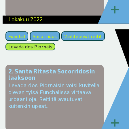
+
Lokakuu 2022
Funchal
Socorridos
Vaihtelevat reitit
Levada dos Piornais
2. Santa Ritasta Socorridosin
laaksoon
Levada dos Piornaisin voisi kuvitella
olevan tylsä Funchalissa virtaava
urbaani oja. Reitiltä avautuvat
kuitenkin upeat…
+