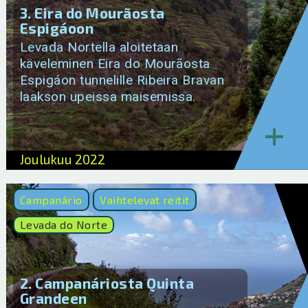
3. Eira do Mourãosta
Espigáoon
Levada Nortella aloitetaan
käveleminen Eira do Mourãosta
Espigáon tunnelille Ribeira Bravan
laakson upeissa maisemissa.
+
Joulukuu 2022
Campanário
Vaihtelevat reitit
Levada do Norte
2. Campanáriosta Quinta
Grandeen