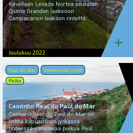
Kävellään Levada Nortea seuraten
Quinta Granden laaksoon
Campanarion laakson rinteiltä.
+
Joulukuu 2022
Paúl do Mar
Vaihtelevat reitit
Polku
Caminho Real do Paúl do Mar
Caminho Real do Paúl do Mar on
jyrkkä kapuaminen jyrkässä
rinteessä risteilevää polkua Paúl