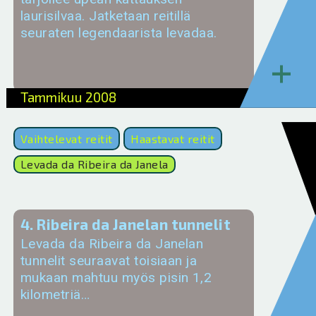
laurisilvaa. Jatketaan reitillä
seuraten legendaarista levadaa.
+
Tammikuu 2008
Vaihtelevat reitit
Haastavat reitit
Levada da Ribeira da Janela
4. Ribeira da Janelan tunnelit
Levada da Ribeira da Janelan
tunnelit seuraavat toisiaan ja
mukaan mahtuu myös pisin 1,2
kilometriä…