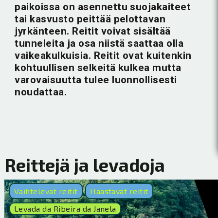
paikoissa on asennettu suojakaiteet
tai kasvusto peittää pelottavan
jyrkänteen. Reitit voivat sisältää
tunneleita ja osa niistä saattaa olla
vaikeakulkuisia. Reitit ovat kuitenkin
kohtuullisen selkeitä kulkea mutta
varovaisuutta tulee luonnollisesti
noudattaa.
Reittejä ja levadoja
Vaihtelevat reitit
Haastavat reitit
Levada da Ribeira da Janela