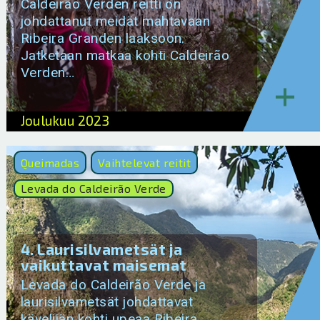
Caldeirão Verden reitti on
johdattanut meidät mahtavaan
Ribeira Granden laaksoon.
Jatketaan matkaa kohti Caldeirão
Verden…
+
Joulukuu 2023
Queimadas
Vaihtelevat reitit
Levada do Caldeirão Verde
4. Laurisilvametsät ja
vaikuttavat maisemat
Levada do Caldeirão Verde ja
laurisilvametsät johdattavat
kävelijän kohti upeaa Ribeira