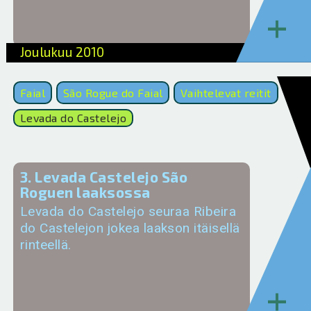
+
Joulukuu 2010
Faial
São Rogue do Faial
Vaihtelevat reitit
Levada do Castelejo
3. Levada Castelejo São
Roguen laaksossa
Levada do Castelejo seuraa Ribeira
do Castelejon jokea laakson itäisellä
rinteellä.
+