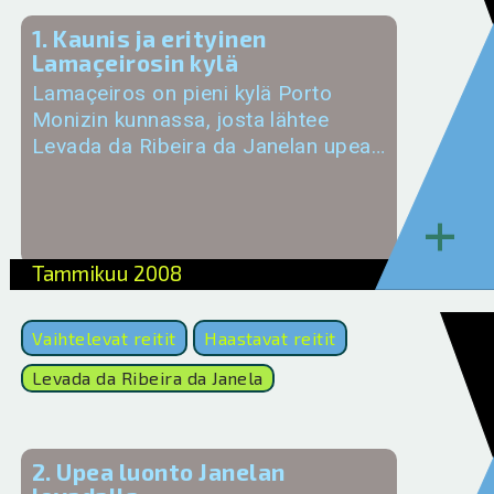
1. Kaunis ja erityinen
Lamaçeirosin kylä
Lamaçeiros on pieni kylä Porto
Monizin kunnassa, josta lähtee
Levada da Ribeira da Janelan upea…
+
Tammikuu 2008
Vaihtelevat reitit
Haastavat reitit
Levada da Ribeira da Janela
2. Upea luonto Janelan