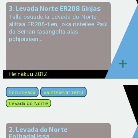
3. Levada Norte ER208 Ginjas
Tällä osuudella Levada do Norte
alittaa ER208-tien, joka risteilee Paúl
da Serran tasangolta alas
pohjoiseen…
+
Heinäkuu 2012
Encumeada
Vaihtelevat reitit
Levada do Norte
2. Levada do Norte
Folhadalissa