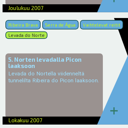
Joulukuu 2007
Ribeira Brava
Serra de Água
Vaihtelevat reitit
Levada do Norte
5. Norten levadalla Picon
laaksoon
Levada do Nortella viidenneltä
tunnelilta Ribeira do Picon laaksoon.
+
Lokakuu 2007