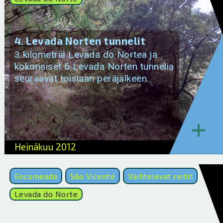
4. Levada Norten tunnelit
3 kilometriä Levada do Nortea ja
kokonaiset 6 Levada Norten tunnelia
seuraavat toisiaan peräjälkeen.
+
Heinäkuu 2012
Encumeada
São Vicente
Vaihtelevat reitit
Levada do Norte