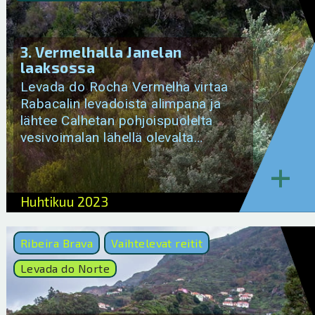
3. Vermelhalla Janelan
laaksossa
Levada do Rocha Vermelha virtaa
Rabacalin levadoista alimpana ja
lähtee Calhetan pohjoispuolelta
vesivoimalan lähellä olevalta…
+
Huhtikuu 2023
Ribeira Brava
Vaihtelevat reitit
Levada do Norte