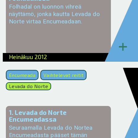
Folhadal on luonnon vihreä
näyttämö, jonka kautta Levada do
Norte virtaa Encumeadaan.
+
Heinäkuu 2012
Encumeada
Vaihtelevat reitit
Levada do Norte
1. Levada do Norte
Encumeadassa
Seuraamalla Levada do Nortea
Encumeadasta pääset tämän