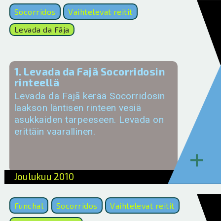
Socorridos
Vaihtelevat reitit
Levada da Fãja
1. Levada da Fajã Socorridosin
rinteellä
Levada da Fajã kerää Socorridosin
laakson läntisen rinteen vesiä
asukkaiden tarpeeseen. Levada on
erittäin vaarallinen.
+
Joulukuu 2010
Funchal
Socorridos
Vaihtelevat reitit