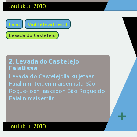
Joulukuu 2010
Faial
Vaihtelevat reitit
Levada do Castelejo
2. Levada do Castelejo
Faialissa
Levada do Castelejolla kuljetaan
Faialin rinteiden maisemista São
Rogue-joen laaksoon São Rogue do
Faialin maisemiin.
+
Joulukuu 2010