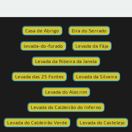
Casa de Abrigo
Eira do Serrado
levada-do-furado
Levada da Fãja
Levada da Ribeira da Janela
Levada das 25 Fontes
Levada da Silveira
Levada do Alecrim
Levada do Caldeirão do Inferno
Levada do Caldeirão Verde
Levada do Castelejo