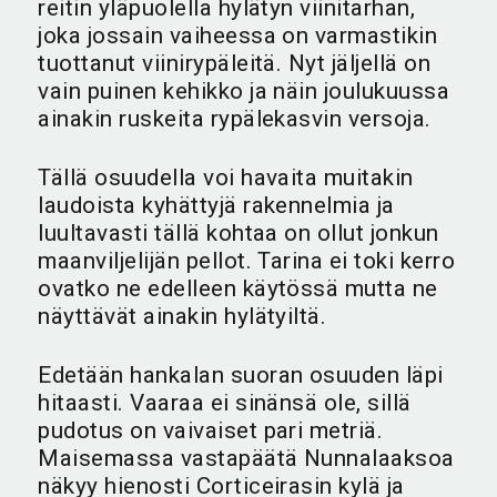
reitin yläpuolella hylätyn viinitarhan,
joka jossain vaiheessa on varmastikin
tuottanut viinirypäleitä. Nyt jäljellä on
vain puinen kehikko ja näin joulukuussa
ainakin ruskeita rypälekasvin versoja.
Tällä osuudella voi havaita muitakin
laudoista kyhättyjä rakennelmia ja
luultavasti tällä kohtaa on ollut jonkun
maanviljelijän pellot. Tarina ei toki kerro
ovatko ne edelleen käytössä mutta ne
näyttävät ainakin hylätyiltä.
Edetään hankalan suoran osuuden läpi
hitaasti. Vaaraa ei sinänsä ole, sillä
pudotus on vaivaiset pari metriä.
Maisemassa vastapäätä Nunnalaaksoa
näkyy hienosti Corticeirasin kylä ja