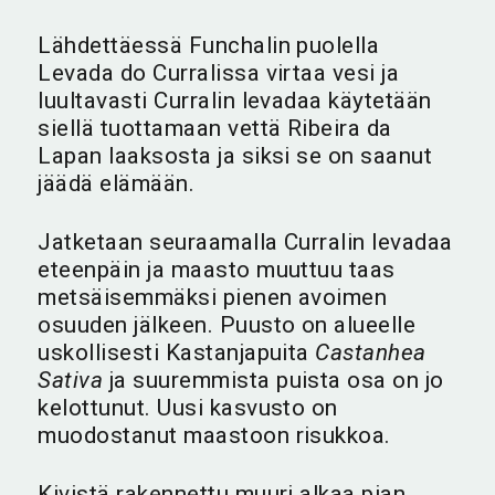
Lähdettäessä Funchalin puolella
Levada do Curralissa virtaa vesi ja
luultavasti Curralin levadaa käytetään
siellä tuottamaan vettä Ribeira da
Lapan laaksosta ja siksi se on saanut
jäädä elämään.
Jatketaan seuraamalla Curralin levadaa
eteenpäin ja maasto muuttuu taas
metsäisemmäksi pienen avoimen
osuuden jälkeen. Puusto on alueelle
uskollisesti Kastanjapuita
Castanhea
Sativa
ja suuremmista puista osa on jo
kelottunut. Uusi kasvusto on
muodostanut maastoon risukkoa.
Kivistä rakennettu muuri alkaa pian