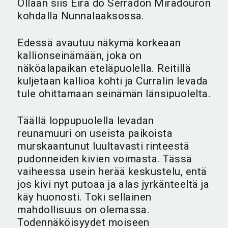
Ollaan siis Eira do Serradon Miradouron
kohdalla Nunnalaaksossa.
Edessä avautuu näkymä korkeaan
kallionseinämään, joka on
näköalapaikan eteläpuolella. Reitillä
kuljetaan kallioa kohti ja Curralin levada
tule ohittamaan seinämän länsipuolelta.
Täällä loppupuolella levadan
reunamuuri on useista paikoista
murskaantunut luultavasti rinteestä
pudonneiden kivien voimasta. Tässä
vaiheessa usein herää keskustelu, entä
jos kivi nyt putoaa ja alas jyrkänteeltä ja
käy huonosti. Toki sellainen
mahdollisuus on olemassa.
Todennäköisyydet moiseen