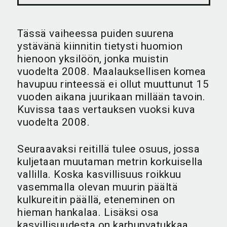
Tässä vaiheessa puiden suurena
ystävänä kiinnitin tietysti huomion
hienoon yksilöön, jonka muistin
vuodelta 2008. Maalauksellisen komea
havupuu rinteessä ei ollut muuttunut 15
vuoden aikana juurikaan millään tavoin.
Kuvissa taas vertauksen vuoksi kuva
vuodelta 2008.
Seuraavaksi reitillä tulee osuus, jossa
kuljetaan muutaman metrin korkuisella
vallilla. Koska kasvillisuus roikkuu
vasemmalla olevan muurin päältä
kulkureitin päällä, eteneminen on
hieman hankalaa. Lisäksi osa
kasvillisuudesta on karhunvatukkaa,