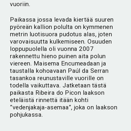
vuoriin.
Paikassa jossa levada kiertää suuren
pyöreän kallion polulta on kymmenen
metrin luotisuora pudotus alas, joten
varovaisuutta kulkemiseen. Osuuden
loppupuolella oli vuonna 2007
rakennettu hieno puinen aita polun
viereen. Maisema Encumeadaan ja
taustalla kohoavaan Paúl da Serran
tasankoa reunustaville vuorille on
todella vaikuttava. Jatketaan tästä
paikasta Ribeira do Picon laakson
eteläistä rinnettä itään kohti
”vedenjakaja-asemaa”, joka on laakson
pohjukassa.