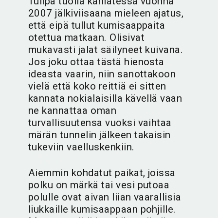
Tulipa tuolla kahlatessa vuonna
2007 jälkiviisaana mieleen ajatus,
että eipä tullut kumisaappaita
otettua matkaan. Olisivat
mukavasti jalat säilyneet kuivana.
Jos joku ottaa tästä hienosta
ideasta vaarin, niin sanottakoon
vielä että koko reittiä ei sitten
kannata nokialaisilla kävellä vaan
ne kannattaa oman
turvallisuutensa vuoksi vaihtaa
märän tunnelin jälkeen takaisin
tukeviin vaelluskenkiin.
Aiemmin kohdatut paikat, joissa
polku on märkä tai vesi putoaa
polulle ovat aivan liian vaarallisia
liukkaille kumisaappaan pohjille.