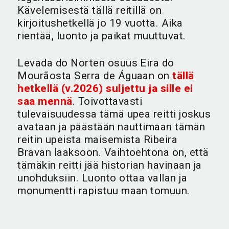
Kävelemisestä tällä reitillä on
kirjoitushetkellä jo 19 vuotta. Aika
rientää, luonto ja paikat muuttuvat.
Levada do Norten osuus Eira do
Mourãosta Serra de Águaan on
tällä
hetkellä (v.2026) suljettu ja sille ei
saa mennä
. Toivottavasti
tulevaisuudessa tämä upea reitti joskus
avataan ja päästään nauttimaan tämän
reitin upeista maisemista Ribeira
Bravan laaksoon. Vaihtoehtona on, että
tämäkin reitti jää historian havinaan ja
unohduksiin. Luonto ottaa vallan ja
monumentti rapistuu maan tomuun.