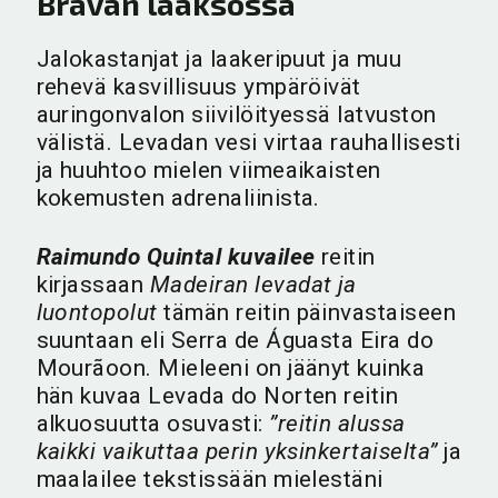
Bravan laaksossa
Jalokastanjat ja laakeripuut ja muu
rehevä kasvillisuus ympäröivät
auringonvalon siivilöityessä latvuston
välistä. Levadan vesi virtaa rauhallisesti
ja huuhtoo mielen viimeaikaisten
kokemusten adrenaliinista.
Raimundo Quintal kuvailee
reitin
kirjassaan
Madeiran levadat ja
luontopolut
tämän reitin päinvastaiseen
suuntaan eli Serra de Águasta Eira do
Mourãoon. Mieleeni on jäänyt kuinka
hän kuvaa Levada do Norten reitin
alkuosuutta osuvasti:
”reitin alussa
kaikki vaikuttaa perin yksinkertaiselta”
ja
maalailee tekstissään mielestäni