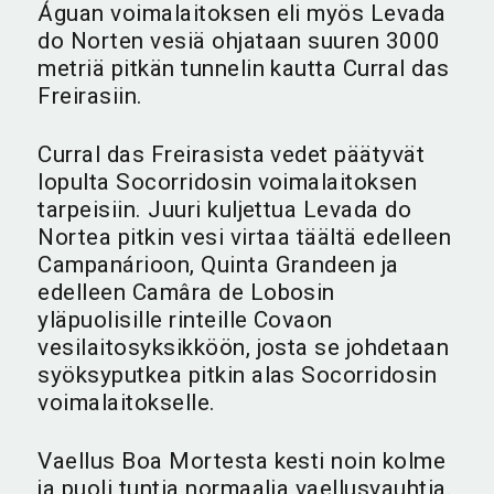
Águan voimalaitoksen eli myös Levada
do Norten vesiä ohjataan suuren 3000
metriä pitkän tunnelin kautta Curral das
Freirasiin.
Curral das Freirasista vedet päätyvät
lopulta Socorridosin voimalaitoksen
tarpeisiin. Juuri kuljettua Levada do
Nortea pitkin vesi virtaa täältä edelleen
Campanárioon, Quinta Grandeen ja
edelleen Camâra de Lobosin
yläpuolisille rinteille Covaon
vesilaitosyksikköön, josta se johdetaan
syöksyputkea pitkin alas Socorridosin
voimalaitokselle.
Vaellus Boa Mortesta kesti noin kolme
ja puoli tuntia normaalia vaellusvauhtia.