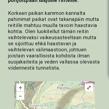
pohjoispään laajoille rinteille.
Korkean paikan kammon kannalta
pahimmat paikat ovat takanapäin mutta
reitille mahtuu muulla tavoin haastavia
kohtia. Olen luokitellut tämän reitin
vaihtelevaksi vaikeusasteeltaan mutta
se sijoittuu ehkä haastavan ja
vaihtelevan välimaastoon, johtuen
joistain vaarallisista kohdista ilman
suojakaiteita ja veden vallassa olevasta
viidennestä tunnelista.
+
⤢
–