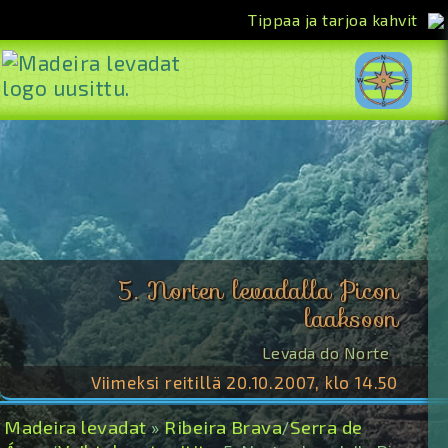
Tippaa ja tarjoa kahvit
<<
5. Norten levadalla Picon
laaksoon
Levada do Norte
Viimeksi reitillä 20.10.2007, klo 14.50
Madeira levadat
Ribeira Brava
Serra de
»
/