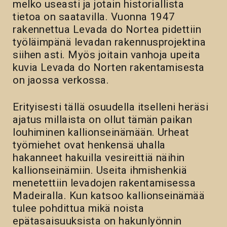
melko useasti ja jotain historiallista
tietoa on saatavilla. Vuonna 1947
rakennettua Levada do Nortea pidettiin
työläimpänä levadan rakennusprojektina
siihen asti. Myös joitain vanhoja upeita
kuvia Levada do Norten rakentamisesta
on jaossa verkossa.
Erityisesti tällä osuudella itselleni heräsi
ajatus millaista on ollut tämän paikan
louhiminen kallionseinämään. Urheat
työmiehet ovat henkensä uhalla
hakanneet hakuilla vesireittiä näihin
kallionseinämiin. Useita ihmishenkiä
menetettiin levadojen rakentamisessa
Madeiralla. Kun katsoo kallionseinämää
tulee pohdittua mikä noista
epätasaisuuksista on hakunlyönnin