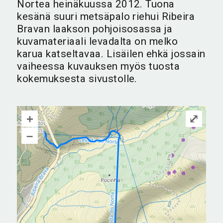
Nortea heinäkuussa 2012. Tuona
kesänä suuri metsäpalo riehui Ribeira
Bravan laakson pohjoisosassa ja
kuvamateriaali levadalta on melko
karua katseltavaa. Lisäilen ehkä jossain
vaiheessa kuvauksen myös tuosta
kokemuksesta sivustolle.
+
⤢
–