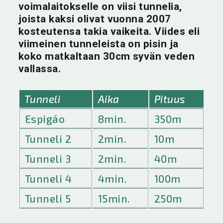
voimalaitokselle on viisi tunnelia,
joista kaksi olivat vuonna 2007
kosteutensa takia vaikeita. Viides eli
viimeinen tunneleista on pisin ja
koko matkaltaan 30cm syvän veden
vallassa.
Tunneli
Aika
Pituus
Espigáo
8min.
350m
Tunneli 2
2min.
10m
Tunneli 3
2min.
40m
Tunneli 4
4min.
100m
Tunneli 5
15min.
250m