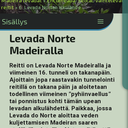
Madeira levadat
Encumeada
Seixal
Vaihtelevat
»
/
/
reitit
» 6. Levada Norten alkulähde
Sisällys
Levada Norte
Madeiralla
Reitti on Levada Norte Madeiralla ja
viimeinen 16. tunneli on takanapäin.
Ajoittain jopa raastavakin tunnelointi
reitillä on takana päin ja aloitetaan
todellinen viimeinen ”pyhiinvaellus”
tai ponnistus kohti tämän upean
levadan alkulähdettä. Paikkaa, jossa
Levada do Norte aloittaa veden
kuljettamisen Madeiran saaren