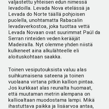
valjastettu yhteisen edun nimessä
levadoilla. Levada Nova etelässä ja
Levada do Norte täällä pohjoisen
puolella, unohtamatta Rabacalin
levadaverkostoa, joka tuottaa vettä
Levada Novaan ovat suurimmat Paúl da
Serran rinteiden veden kerääjät
Madeiralla. Nyt olemme yhden niistä
kulkeneet aina alkulähteelle eli
aloituskohtaan saakka.
Toinen vesiputouksista valuu alas
suihkumaisena sateena ja toinen
vuolaana virtana pitkin kallion pintaa.
Jos kurkkaat alas reunalta huomaat,
että muutaman metrin alempana on
kallioaltaan muodostama lampi. Mikä
ihastuttava paikka ja lisäarvoa antaa,