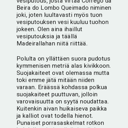
vesiputous, josta virtaa Córrego da
Beira do Lombo Queimado niminen
joki, joten luultavasti myös tuon
vesiputouksen vesi kuuluu tuohon
jokeen. Olen aina ihaillut
vesiputouksia ja täällä
Madeirallahan niitä riittää.
Polulta on yllättäen suora pudotus
kymmenisen metriä alas kivikkoon.
Suojakaiteet ovat olemassa mutta
toki emme jätä mitään niiden
varaan. Eräässä kohdassa polkua
suojakaiteet puuttuvan, jolloin
varovaisuutta on syytä noudattaa.
Kuitenkin aivan huikaiseva paikka
ja kalliot ovat todella hienot.
Punaiset porrasaskelmat rotkon