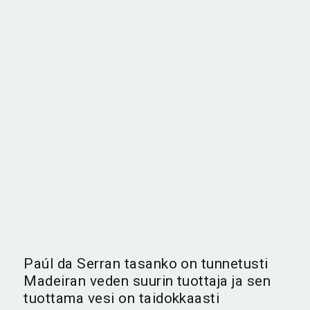
Levada do Norten alkulähteelle
johtavat kallioiset portaat.
Paúl da Serran tasanko on tunnetusti
Madeiran veden suurin tuottaja ja sen
tuottama vesi on taidokkaasti